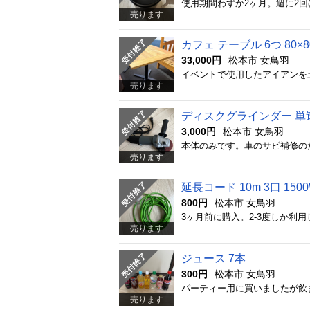
売ります
カフェ テーブル 6つ 80×8
33,000円
松本市 女鳥羽
売ります
ディスクグラインダー 単速
3,000円
松本市 女鳥羽
売ります
延長コード 10m 3口 150
800円
松本市 女鳥羽
売ります
ジュース 7本
300円
松本市 女鳥羽
パーティー用に買いましたが飲
売ります