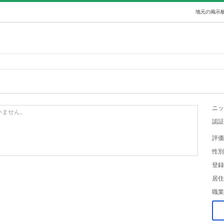
地元の掲示板
ニッ
いません。
認証
評価
性別
登録
居住
職業