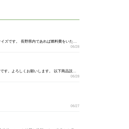
中古自転車ショップで購入して、1ヶ月のみ使用。17.5 インチで、165-175 cmの身長であればちょうど良いサイズです。 長野県内であれば燃料費をいただいて配送可能です。 • モデル名: TREK 7.3 FX (2012〜2013年頃のモデル) • フレーム: Alpha Gold Aluminum（トレック独自の軽量アルミフレーム） • フォーク: アルミ製（軽量で反応が良いタイプ） • 変速機: 前3段 × 後8段（または9段）の多段ギア • リアディレイラー: Shimano Deore または Alivio（信頼性の高い中級グレード） • タイヤサイズ: 700x32c（細すぎず太すぎず、街乗りに最適なクッション性と速さを両立したサイズ）
06/28
購入して3ヶ月ほど使用しましたが、まだ状態は綺麗です！ 明日、明後日までに取りに来ていただける方限定です。よろしくお願いします。 以下商品説明です↓ 耐荷重(4個使用時):150kg / 入り数:4個 材質(本体):ポリプロピレン 、材質(滑り止めシート):エラストマー 色調:ホワイト 洗濯機からの振動の伝達を軽減します。洗濯機のズレ落ち防止用にリブを設けています。 洗濯機の下側に排水口がくる場合でも排水ホースのスペースが確保できます。また、洗濯機下のお掃除もスムーズです。 サイズ(切替前品):縦100mm×横100mm×高さ60mm、 サイズ(リニューアル品):縦100mm×横100mm×高さ62mm ※商品切替中。 付属品:滑り止めシート ズレ落ち防止 #ふんばるマン #洗濯機用防振 #洗濯機用防振かさ上げ台
06/28
06/27