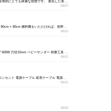
使用期間わずか2ヶ月。週に2回ほどの頻度で使用。しゃもじ付き。説明書なし。 短期間のみの使用なので、全体的にとても綺麗な状態です。 進化した美味しさ： 従来品より糖質カット炊飯がさらに美味しく炊けるようになった上位モデル（LOCABO V）です。 【仕様】 ・メーカー： FORTY ONE ・商品名： 糖質カット炊飯器 LOCABO V ・型番： JM-C20E-B ・炊飯容量： 糖質カット炊飯2合 / 通常炊飯5合 / 玄米5合 / 炊込み4合 【状態】 動作確認済み。内釜や本体含め、目立つ傷や汚れはなく状態は非常に良好な「美品」です。アルコール消毒をしてお渡しいたします。中古品であることをご理解いただける方のみお願いいたします。ノークレーム・ノーリターンでの取引となります。
06/27
イベントで使用したアイアンを土台とした、ウッドテーブルです。６つセットで販売しております。 80cm × 80cm × 80cm 燃料費をいただければ、長野県内限定で配送可能です。 よろしくお願いします。
06/22
本体のみです。車のサビ補修のため3ヶ月前に購入して2度しか使いませんでした。 100mm コード式 AC100V 600W 穴径15mm ベビーサンダー 研磨工具 アングルグラインダー TDG100 (単速) 中古品ですのでノークレーム・ノーリターンでお願いします
06/21
3ヶ月前に購入。2-3度しか利用しませんでした。 高儀(Takagi) M.M 延長コード 電源タップ トリプルタップ コンセント 電源ケーブル 延長ケーブル 電源コード たこあし 延長電源 ソフトタイプ 3口 1500Wまで 125V 15A 3個口 3分配 電工 作業用 カラー 緑 10m TG-COD-1003GA
06/21
06/20