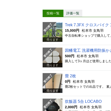
投稿一覧
評価一覧
Trek 7.3FX クロスバイク 
15,000円
松本市 女鳥羽
売ります
因幡電工 洗濯機用防振かさ
500円
松本市 女鳥羽
売ります
畳 2枚
0円
松本市 女鳥羽
畳2枚セットでの出品です。 素人採寸
売ります
炊飯器 5合 LOCABO
2,000円
松本市 女鳥羽