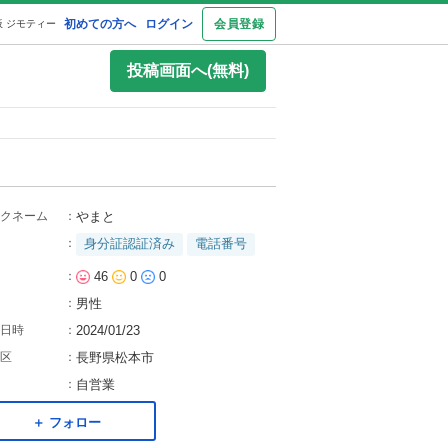
初めての方へ
ログイン
会員登録
 ジモティー
投稿画面へ(無料)
クネーム
：
やまと
：
身分証認証済み
電話番号
：
46
0
0
：
男性
日時
：
2024/01/23
区
：
長野県松本市
：
自営業
＋ フォロー