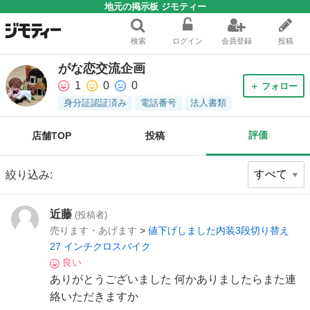
地元の掲示板 ジモティー
検索
ログイン
会員登録
投稿
がな恋交流企画
1
0
0
＋ フォロー
身分証認証済み
電話番号
法人書類
評価
店舗TOP
投稿
絞り込み:
近藤
(投稿者)
売ります・あげます
>
値下げしました内装3段切り替え
27 インチクロスバイク
良い
ありがとうございました 何かありましたらまた連
絡いただきますか