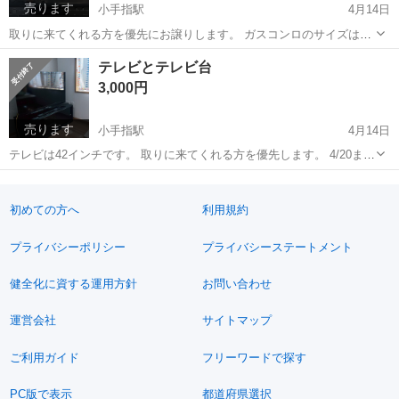
売ります
小手指駅
4月14日
取りに来てくれる方を優先にお譲りします。 ガスコンロのサイズは
60×40cmです（取りに来てくれる方に調味料ラックを無料でお付けし
埼玉
所沢市
小手指駅
家電
ガスコンロ
テレビとテレビ台
ます） 4月20日まででしたら、いつでも取りに来ていただけます。
3,000円
売ります
小手指駅
4月14日
テレビは42インチです。 取りに来てくれる方を優先します。 4/20まで
ならいつでもOKです。
埼玉
所沢市
小手指駅
テレビ
42インチ
初めての方へ
利用規約
プライバシーポリシー
プライバシーステートメント
健全化に資する運用方針
お問い合わせ
運営会社
サイトマップ
ご利用ガイド
フリーワードで探す
PC版で表示
都道府県選択