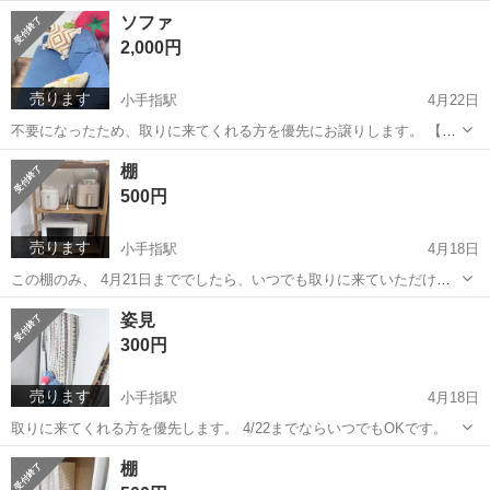
埼玉
所沢市
小手指駅
収納家具
シューズラック
ソファ
2,000円
売ります
小手指駅
4月22日
不要になったため、取りに来てくれる方を優先にお譲りします。 【商
品】 ・IKEAの二人掛けソファ（1.2m） 【引き渡し】いつでも取りに
埼玉
所沢市
小手指駅
ソファ
IKEA
棚
来ていただけます。
500円
売ります
小手指駅
4月18日
この棚のみ、 4月21日まででしたら、いつでも取りに来ていただけま
す
埼玉
所沢市
小手指駅
収納家具
姿見
300円
売ります
小手指駅
4月18日
取りに来てくれる方を優先します。 4/22までならいつでもOKです。
埼玉
所沢市
小手指駅
ミラー/鏡
姿見
棚