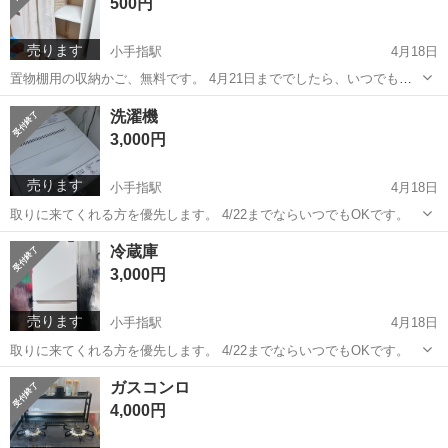
500円
売ります
小手指駅
4月18日
置物棚用の収納かご、無料です。 4月21日まででしたら、いつでも取
りに来ていただけます
埼玉
所沢市
小手指駅
収納家具
置物
洗濯機
3,000円
売ります
小手指駅
4月18日
取りに来てくれる方を優先します。 4/22までならいつでもOKです。
埼玉
所沢市
小手指駅
生活家電
冷蔵庫
3,000円
売ります
小手指駅
4月18日
取りに来てくれる方を優先します。 4/22までならいつでもOKです。
埼玉
所沢市
小手指駅
キッチン家電
ガスコンロ
4,000円