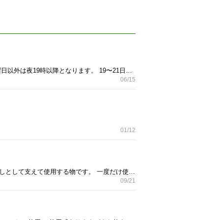
不具合なく使用していました。 座面が広めで座りやすいです。 メッシュ仕様なので蒸れません。 今週は水曜日以外は夜19時以降となります。 19〜21日は不在です。 中古品にご理解のある方のみお問い合わせください。
06/15
01/12
バスケットゴールのジャンク品です。 子供向けではなく、大きなしっかりしたものです。 下に水を溜めて重しとして支えて使用する物です。 一度だけ使いましたが、しまおうとして水を抜かずに無理に横にしたところ、タンクに穴が空いてしまいました。 (出したりしまったりする物ではなかったようです) ゴール板部分、タンクはプラスチック、ポールやゴールはスチール製です。 ゴールネットもあります。 ３枚目の写真は似ているものをネットから流用しました。 別物ですので、ご了承ください。 10年ほど実家の納戸にブルーシートに包んで置いてありました。 一度しか出していないので、処分できずにいました。 どなたか活用できそうな方いらっしゃったらお譲りしたいです。 秩父の実家にありますが、10/13に自宅に持ち帰ることは可能ですので、こちらの投稿も致しました。その後22日朝方迄は車に入れておけます。
09/21