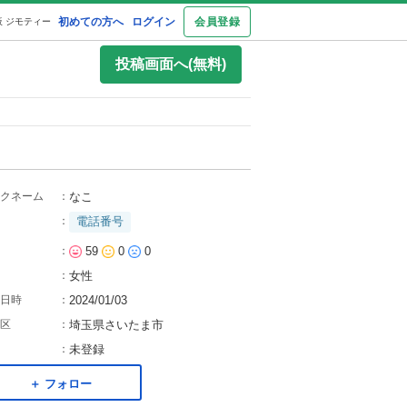
初めての方へ
ログイン
会員登録
 ジモティー
投稿画面へ(無料)
クネーム
：
なこ
：
電話番号
：
59
0
0
：
女性
日時
：
2024/01/03
区
：
埼玉県さいたま市
：
未登録
＋ フォロー