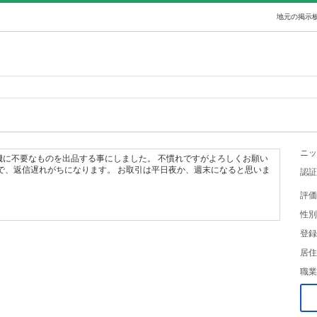
地元の掲示板
ニッ
機に不要なものを出品する事にしました。 不慣れですがよろしくお願い
で、返信遅れがちになります。 お取引は平日夜か、週末になると思いま
認証
評価
性別
登録
居住
職業