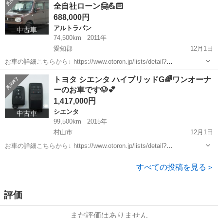
全自社ローン🤗💪🏻
688,000円
アルトラパン
中古車
74,500km
2011年
愛知郡
12月1日
お車の詳細こちらから↓ https://www.otoron.jp/lists/detail?
carno=049808 来店不要で全国対応中🗾(※沖縄/北海道/離島除く) 携帯
滋賀
愛知郡
アルトラパン
オトロン
トヨタ シエンタ ハイブリッドG🌈ワンオーナ
さえあれば即日審査・契約もできちゃう✨...
ーのお車です🐶💕
1,417,000円
シエンタ
中古車
99,500km
2015年
村山市
12月1日
お車の詳細こちらから↓ https://www.otoron.jp/lists/detail?
carno=049766 来店不要で全国対応中🗾(※沖縄/北海道/離島除く) 携帯
山形
村山市
シエンタ
オトロン
さえあれば即日審査・契約もできちゃう✨...
すべての投稿を見る＞
評価
まだ評価はありません