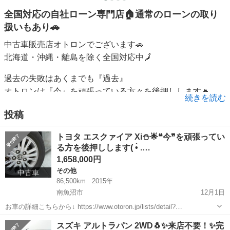
全国対応の自社ローン専門店🏠通常のローンの取り
扱いもあり🚗
中古車販売店オトロンでございます🚗
北海道・沖縄・離島を除く全国対応中🗾
過去の失敗はあくまでも『過去』
オトロンは『今』を頑張っている方々を後押しします🔥
続きを読む
審査に自信がなくても大丈夫👍
投稿
まずはお気軽にお問合せください♪
トヨタ エスクァイア Xi⛄🌟❝今❞を頑張ってい
る方を後押しします( •̀ .…
1,658,000円
その他
中古車
86,500km
2015年
南魚沼市
12月1日
お車の詳細こちらから↓ https://www.otoron.jp/lists/detail?
carno=049765 来店不要で全国対応中🗾(※沖縄/北海道/離島除く) 携帯
新潟
南魚沼市
その他
オトロン
スズキ アルトラパン 2WD🐧✨来店不要！✨完
さえあれば即日審査・契約もできちゃう✨...