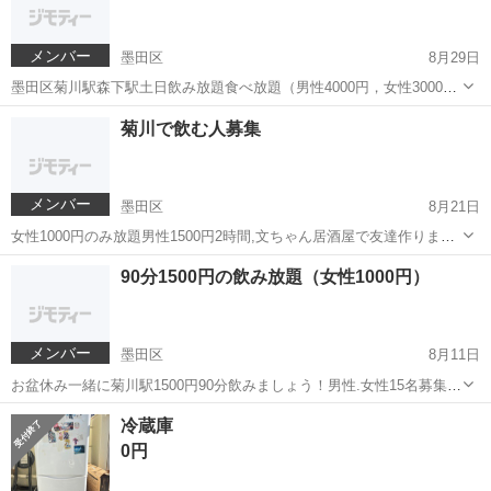
メンバー
墨田区
8月29日
墨田区菊川駅森下駅土日飲み放題食べ放題（男性4000円，女性3000
円，20名募集してます。二時間半
東京
墨田区
友達
食べ放題
菊川で飲む人募集
メンバー
墨田区
8月21日
女性1000円のみ放題男性1500円2時間,文ちゃん居酒屋で友達作りまし
ょう！
東京
墨田区
その他
男性
90分1500円の飲み放題（女性1000円）
メンバー
墨田区
8月11日
お盆休み一緒に菊川駅1500円90分飲みましょう！男性.女性15名募集
中,飲み放題,食べ放題3000-4000円
東京
墨田区
友達
お盆
冷蔵庫
0円