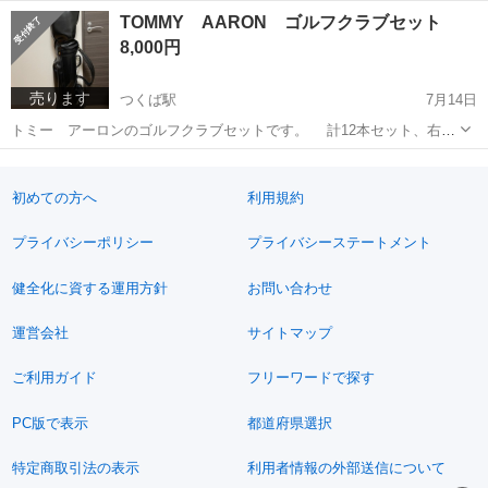
ださる方限定です☺︎ セットで表示価額になります。 サイズ 幅35.5×奥
茨城
つくば市
つくば駅
椅子
コード
TOMMY AARON ゴルフクラブセット
行45×高さ88cm 座面高さ 約66センチ 素材 スチール ＰＶＣ 試しに
8,000円
何回...
売ります
つくば駅
7月14日
トミー アーロンのゴルフクラブセットです。 計12本セット、右う
ち用です。 多少、傷は見受けられますが、まだまだ活躍 できると思い
茨城
つくば市
つくば駅
ゴルフ
ゴルフクラブ
ます。 取りにきてくださる方優先。
初めての方へ
利用規約
プライバシーポリシー
プライバシーステートメント
健全化に資する運用方針
お問い合わせ
運営会社
サイトマップ
ご利用ガイド
フリーワードで探す
PC版で表示
都道府県選択
特定商取引法の表示
利用者情報の外部送信について