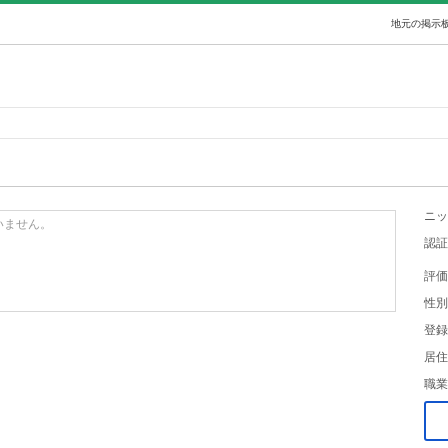
地元の掲示板
ニッ
いません。
認証
評価
性別
登録
居住
職業