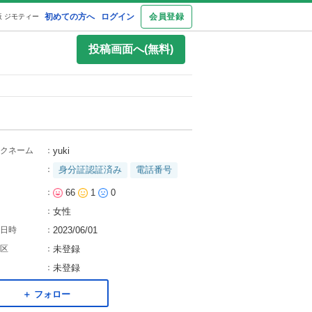
初めての方へ
ログイン
会員登録
 ジモティー
投稿画面へ(無料)
クネーム
：
yuki
：
身分証認証済み
電話番号
：
66
1
0
：
女性
日時
：
2023/06/01
区
：
未登録
：
未登録
＋ フォロー