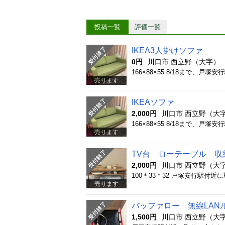
投稿一覧
評価一覧
IKEA3人掛けソファ
0円
川口市 西立野（大字）
166×88×55 8/18まで
売ります
IKEAソファ
2,000円
川口市 西立野（大
166×88×55 8/18まで
売ります
TV台 ローテーブル 収
2,000円
川口市 西立野（大
100＊33＊32 戸塚安行駅付
売ります
バッファロー 無線LAN
1,500円
川口市 西立野（大