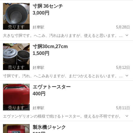
ますが、全体的には綺麗です。
岩手
盛岡市
好摩駅
調理器具
寸胴
寸胴 36センチ
3,000円
売ります
好摩駅
5月28日
大きな寸胴です。へこみ、汚れはありますが、使えると思います。高
さは約35センチ、直径は36センチです。
岩手
盛岡市
好摩駅
調理器具
寸胴
寸胴30cm,27cm
1,500円
売ります
好摩駅
5月12日
寸胴です。汚れ、へこみありますが、まだつかえるとおもいます。
30cmのみ蓋ありますが、歪んでいて密閉はしません。27cmのほうは
岩手
盛岡市
好摩駅
調理器具
寸胴
エヴァトースター
汚れと底面の歪みが大きいです。とりあえず、使えるばいいという方
400円
へ。
売ります
好摩駅
5月11日
エヴァンゲリオンの模様で焼けるトースター。使えるか不明ですが。
岩手
盛岡市
好摩駅
キッチン家電
エヴァンゲリオン
製氷機ジャンク