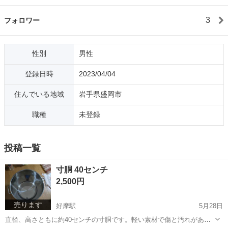
3
フォロワー
性別
男性
登録日時
2023/04/04
住んでいる地域
岩手県盛岡市
職種
未登録
投稿一覧
寸胴 40センチ
2,500円
売ります
好摩駅
5月28日
直径、高さともに約40センチの寸胴です。軽い素材で傷と汚れがあり