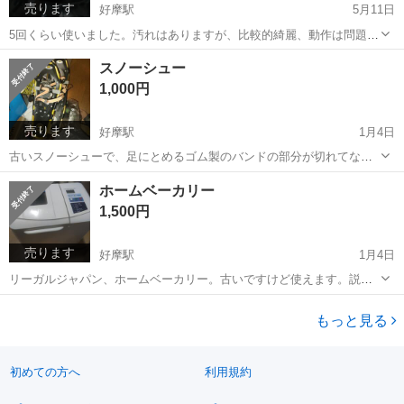
売ります
好摩駅
5月11日
5回くらい使いました。汚れはありますが、比較的綺麗、動作は問題あ
りません。Amazonで3000円くらいで買いました。もう使わないの
岩手
盛岡市
好摩駅
キッチン家電
Amazon
スノーシュー
で。
1,000円
売ります
好摩駅
1月4日
古いスノーシューで、足にとめるゴム製のバンドの部分が切れてなく
なってます。もらいものなので、ちゃんと使えるかは不明です。70セ
岩手
盛岡市
好摩駅
スキー
スノーシュー
ホームベーカリー
ンチくらいのと50センチくらいのがあります。1こ1000円ぽっきり。
1,500円
売ります
好摩駅
1月4日
リーガルジャパン、ホームベーカリー。古いですけど使えます。説明
書はありません。
岩手
盛岡市
好摩駅
キッチン家電
リーガル
もっと見る
初めての方へ
利用規約