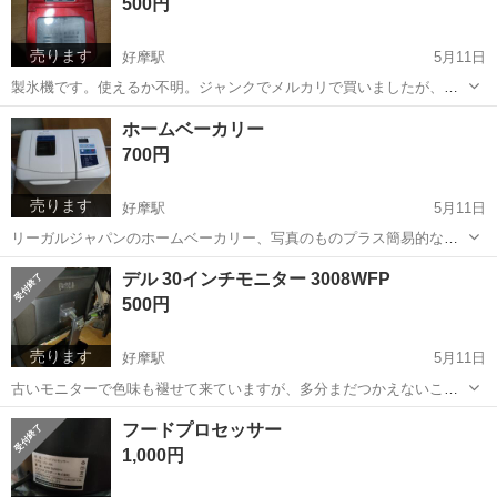
500円
売ります
好摩駅
5月11日
製氷機です。使えるか不明。ジャンクでメルカリで買いましたが、つ
かいませんでした。なにかお菓子作りで冷やすための氷作るとかに。
岩手
盛岡市
好摩駅
その他
ジャンク
ホームベーカリー
700円
売ります
好摩駅
5月11日
リーガルジャパンのホームベーカリー、写真のものプラス簡易的なネ
ットで拾った説明書をおつけします。自分で何度か焼いたので使えま
岩手
盛岡市
好摩駅
キッチン家電
リーガル
デル 30インチモニター 3008WFP
す。古いものですがおいしいパンが安くやけますよ。
500円
売ります
好摩駅
5月11日
古いモニターで色味も褪せて来ていますが、多分まだつかえないこと
はないです。 くぐると次のようにハイスペックな説明がでてきます。
岩手
盛岡市
好摩駅
その他
WFP
フードプロセッサー
wt1-3008wfp デルの「3008WFP」は、2007年後半から2008年頃に販売
1,000円
され...