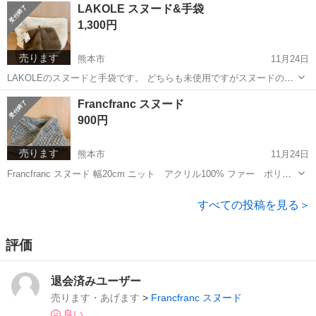
熊本
熊本市
バッグ
LAKOLE スヌード&手袋
参考にされてください。 犬を飼育しております。気になる方はご遠慮
1,300円
ください。
売ります
熊本市
11月24日
LAKOLEのスヌードと手袋です。 どちらも未使用ですがスヌードの方
はタグを切ってしまいました… 手袋は指無しです。 スヌード→オフホ
熊本
熊本市
その他
LAKOLE
Francfranc スヌード
ワイト 手袋→ブラウン 犬を飼育しております。 気になる方はご遠慮
900円
ください。
売ります
熊本市
11月24日
Francfranc スヌード 幅20cm ニット アクリル100% ファー ポリエ
ステル100% 試着程度で使用しませんでした ボリュームがありふんわ
熊本
熊本市
その他
Francfranc
りもこもこ 肌さわりがいいです 犬を飼育しております。気に...
すべての投稿を見る＞
評価
退会済みユーザー
売ります・あげます
>
Francfranc スヌード
良い