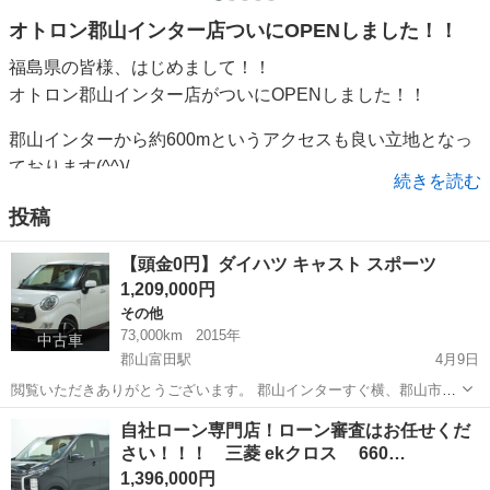
オトロン郡山インター店ついにOPENしました！！
福島県の皆様、はじめまして！！
オトロン郡山インター店がついにOPENしました！！
郡山インターから約600mというアクセスも良い立地となっ
ております(^^)/
続きを読む
車種も軽自動車から商用車まで幅広く取り揃えておりま
投稿
す！！
【頭金0円】ダイハツ キャスト スポーツ
HPにも約500台の在庫情報を掲載しておりますので良けれ
1,209,000円
ば覗いてみてください👀
その他
73,000km
2015年
中古車
〒963-8041 福島県郡山市富田町字権現林5-2
郡山富田駅
4月9日
営業: 10:00〜19:00
閲覧いただきありがとうございます。 郡山インターすぐ横、郡山市富
年中無休(お盆、年末年始を除く)
田町のオトロン郡山インター店です。 【このようなお悩みは無いです
福島
郡山市
郡山富田駅
その他
ローン
自社ローン専門店！ローン審査はお任せくだ
か？】 ・過去の滞納等でローンが組めなかった ・個人事業主や仕事を
さい！！！ 三菱 ekクロス 660…
始めたばかりで...
1,396,000円