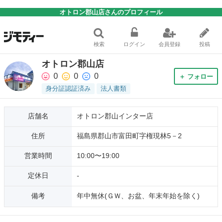
オトロン郡山店さんのプロフィール
検索
ログイン
会員登録
投稿
オトロン郡山店
0
0
0
＋ フォロー
身分証認証済み
法人書類
店舗名
オトロン郡山インター店
住所
福島県郡山市富田町字権現林5－2
営業時間
10:00〜19:00
定休日
-
備考
年中無休(ＧＷ、お盆、年末年始を除く)