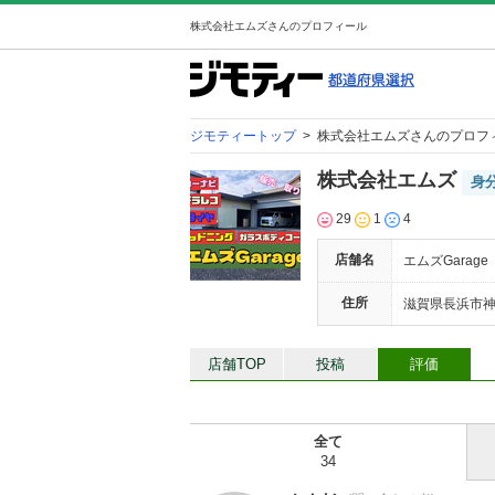
株式会社エムズさんのプロフィール
ジモティートップ
>
株式会社エムズさんのプロフ
株式会社エムズ
身
29
1
4
店舗名
エムズGarage
住所
滋賀県長浜市神
店舗TOP
投稿
評価
全て
34