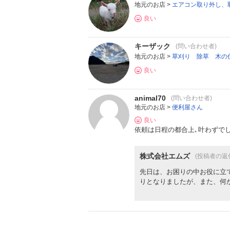
地元のお店 >
エアコン取り外し、
良い
キーザック
(問い合わせ者)
地元のお店 >
草刈り 除草 木の
良い
animal70
(問い合わせ者)
地元のお店 >
便利屋さん
良い
依頼は日程の都合上､叶わずで
株式会社エムズ
(投稿者の返
先日は、お困りの中お役に立
りとなりましたが、また、何