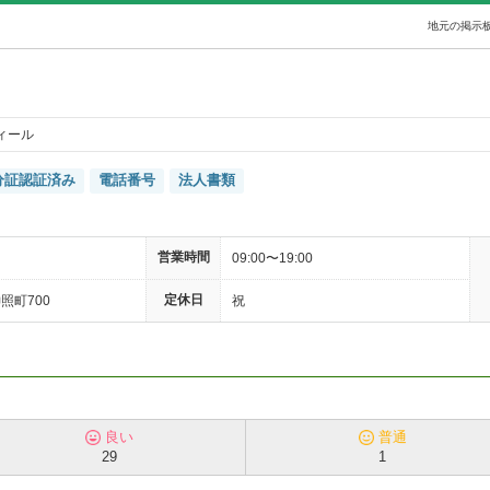
地元の掲示板
ィール
分証認証済み
電話番号
法人書類
営業時間
09:00〜19:00
定休日
照町700
祝
良い
普通
29
1