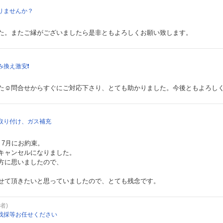
りませんか？
た。またご縁がございましたら是非ともよろしくお願い致します。
換え激安❗️
た☺️問合せからすぐにご対応下さり、とても助かりました。今後ともよろし
取り付け、ガス補充
、7月にお約束。
キャンセルになりました。
方に思いましたので、
せて頂きたいと思っていましたので、とても残念です。
者)
伐採等お任せください