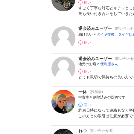
良い
すごく丁寧な対応とキチッとし
先も長い付き合いをしていきたい
退会済みユーザー
(問い合わせ
助け合い >
タイヤ交換、タイヤ組み
良い
退会済みユーザー
(問い合わせ
地元のお店 >
便利屋さん
良い
とても親切で気持ちの良い方でし
一休
(投稿者)
中古車 > 削除済みの投稿です
悪い
約束日時になって連絡もなく半
この方との取引は注意が必要で
れつ
(問い合わせ者)