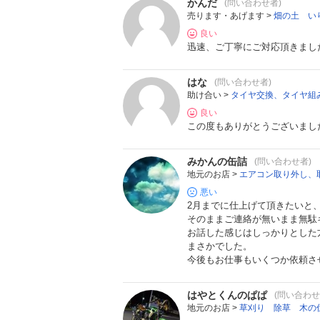
かんだ
(問い合わせ者)
売ります・あげます >
畑の土 い
良い
迅速、ご丁寧にご対応頂きまし
はな
(問い合わせ者)
助け合い >
タイヤ交換、タイヤ組み
良い
この度もありがとうございまし
みかんの缶詰
(問い合わせ者)
地元のお店 >
エアコン取り外し、
悪い
2月までに仕上げて頂きたいと
そのままご連絡が無いまま無駄
お話した感じはしっかりとした
まさかでした。
今後もお仕事もいくつか依頼さ
はやとくんのぱぱ
(問い合わせ
地元のお店 >
草刈り 除草 木の