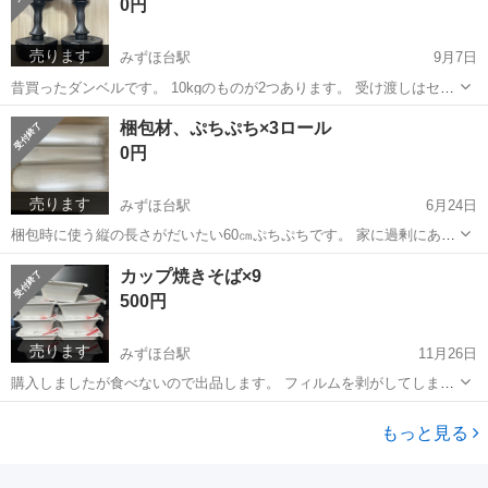
0円
のは難しい大き...
売ります
みずほ台駅
9月7日
昔買ったダンベルです。 10kgのものが2つあります。 受け渡しはセキ
薬局みずほ台店で行いたいと思います。 到着の1時間前と到着後に連
埼玉
富士見市
みずほ台駅
その他
ダンベル
梱包材、ぷちぷち×3ロール
絡くださるようお願いします。 かなり重いので時間通りに来られなか
0円
った場合待っているのがか...
売ります
みずほ台駅
6月24日
梱包時に使う縦の長さがだいたい60㎝ぷちぷちです。 家に過剰にある
ので必要な方に渡します。 受け渡しはセキドラッグみずほ台店でおこ
埼玉
富士見市
みずほ台駅
ラッピング用品
梱包材
カップ焼きそば×9
ないます。 0円なのでノークレームノーリターンでお願いします。
500円
売ります
みずほ台駅
11月26日
購入しましたが食べないので出品します。 フィルムを剥がしてしまっ
たので正確な賞味期限がわかりませんが8月17日に購入したものなので
埼玉
富士見市
みずほ台駅
食品
カップ焼きそば
問題ないと思います。 受け渡し場所はセキ薬局みずほ台店駐車場でお
もっと見る
願いします。