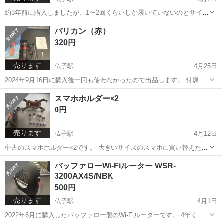
約3年前に購入しましたが、1〜2回くらいしか履いていないのとサイズ
が自分にとってちょっと大きいため出品します。 サイズは25.5cmで
埼玉
入間市
仏子駅
靴
ムーンスター
バリカン（赤）
す。 汚れなど特にありません。
320円
売ります
仏子駅
4月25日
2024年9月16日に購入後一回も使わなかったので出品します。 付属品
は全て揃っていると思います。 受け渡しベルク入間野田店の駐車場で
埼玉
入間市
仏子駅
美容家電
バリカン
スマホホルダー×2
行います。
0円
売ります
仏子駅
4月12日
中古のスマホホルダー×2です。 大きいサイズのスマホに買い替えたの
で出品。 屋外で数年使っていたものなので多少汚れや傷があります。
埼玉
入間市
仏子駅
その他
ベルク
バッファローWi-Fiルーター WSR-
受け渡しはベルク入間野田店か東飯能駅周辺で行います。
3200AX4S/NBK
500円
売ります
仏子駅
4月1日
2022年6月に購入したバッファロー製のWi-Fiルーターです。 4年くら