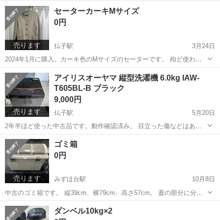
い使っていたので動作するか不明のジャンク品扱いでお願いします。
埼玉
入間市
仏子駅
周辺機器
ルーター
セーターカーキMサイズ
0円
売ります
仏子駅
3月24日
2024年1月に購入。カーキ色のMサイズのセーターです。 殆ど使わな
かったので出品します。
埼玉
入間市
仏子駅
セーター
カーキ
アイリスオーヤマ 縦型洗濯機 6.0kg IAW-
T605BL-B ブラック
9,000円
売ります
仏子駅
5月20日
2年半ほど使った中古品です。動作確認済み。 目立った傷などはあり
ませんが中古品であることをご理解ください。 受け渡しはこちらの自
埼玉
入間市
仏子駅
生活家電
ゴミ箱
宅まで車で取りに来ていただきます。
0円
売ります
みずほ台駅
10月8日
中古のゴミ箱です。 縦39cm、横79cm、高さ57cm。 蓋の部分に分別
シールを貼っていた跡があります。 一応洗って拭きましたが「中古の
埼玉
富士見市
みずほ台駅
その他
ダンベル10kg×2
ゴミ箱」ということをご理解ください。 受け渡しですが、一人で持つ