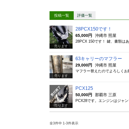
投稿一覧
評価一覧
28PCX150です！
65,000円
沖縄市 照屋
28PCX 150です！ 鍵、書
売ります
63キャリーのマフラー
29,000円
沖縄市 照屋
マフラー替えたのでよろしくお
売ります
PCX125
50,000円
那覇市 三原
PCX28です。エンジンはジャ
売ります
全3件中 1-3件表示