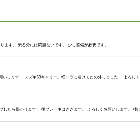
類はあります。 乗る分には問題ないです。 少し整備が必要です。
願いします！ スズキ63キャリー。軽トラに着けてたの外しました！ よろし
ンブしたら掛かります！ 後ブレーキはききます。 よろしくお願いします。 