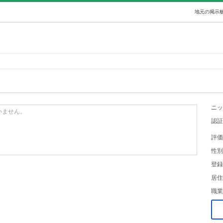
地元の掲示板
ニッ
いません。
認証
評価
性別
登録
居住
職業