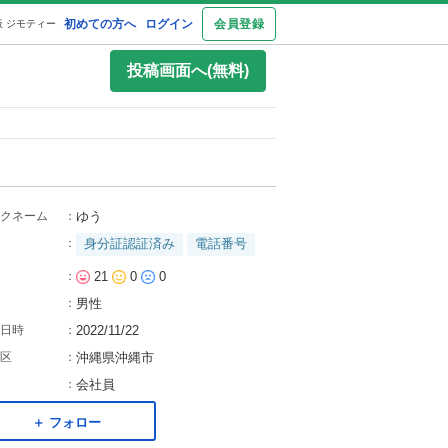
初めての方へ
ログイン
会員登録
 ジモティー
投稿画面へ(無料)
クネーム
：
ゆう
：
身分証認証済み
電話番号
：
21
0
0
：
男性
日時
：
2022/11/22
区
：
沖縄県沖縄市
：
会社員
＋ フォロー