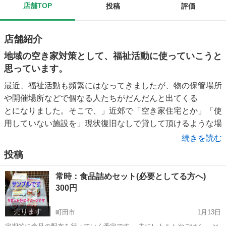
店舗TOP
投稿
評価
店舗紹介
地域の空き家対策として、福祉活動に使っていこうと
思っています。
最近、福祉活動も頻繁にはなってきましたが、物の保管場所
や開催場所などで個なる人たちがだんだんと出てくる
とになりました。そこで、」近郊で「空き家住宅とか」「使
用していない施設を」現状復旧なしで貸して頂けるような場
所があったらと思いよとうこういたしました。金銭面や場所
続きを読む
など入り場所などありますがまずがぜひ貸せてみ良いよとい
投稿
うからはがいましたお声をかけれいただじければ」「かして
もよいよというらがいましたらよろしくお願いします。」契
常時：食品詰めセット(必要としてる方へ)
約の中身ですがｄｉｙじゃ行うのでげ、」これいしさんぜい
300円
くらいのえんしぃはしたいともいますにでまずはおけかけれ
売ります
ください。
町田市
1月13日
以上、ご確認よろしくお願いいたします。、「今回の募集