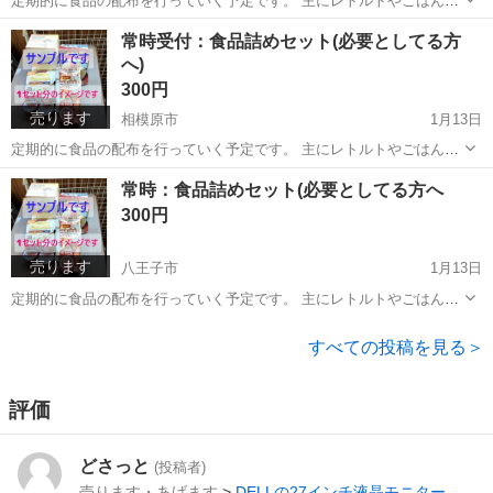
定期的に食品の配布を行っていく予定です。 主にレトルトやごはんの
加工品や缶詰、災害食、保存水、クッキー類になります。 細かい内容
は、町田、国立、「国分寺、立川です、「
東京
町田市
食品
フードバンク
常時受付：食品詰めセット(必要としてる方
や日時・場所・配布内容は以下ＨＰを参照お願いします。 配布時にも
へ)
確認させていただき...
300円
売ります
相模原市
1月13日
定期的に食品の配布を行っていく予定です。 主にレトルトやごはんの
加工品や缶詰、災害食、保存水、クッキー類になります。 細かい内容
神奈川
相模原市
食品
フードバンク
常時：食品詰めセット(必要としてる方へ
や日時・場所・配布内容は以下ＨＰを参照お願いします。 原則こちら
300円
のＨＰで日時を更新...
売ります
八王子市
1月13日
定期的に食品の配布を行っていく予定です。 主にレトルトやごはんの
加工品や缶詰、災害食、保存水、クッキー類になります。 場所は、 ・
東京
八王子市
食品
フードバンク
神奈川県相模原市緑区西橋本倉庫 ・東京都町田市山崎団地本部 運営費
すべての投稿を見る＞
を維持...
評価
どさっと
(投稿者)
売ります・あげます
>
DELLの27インチ液晶モニター