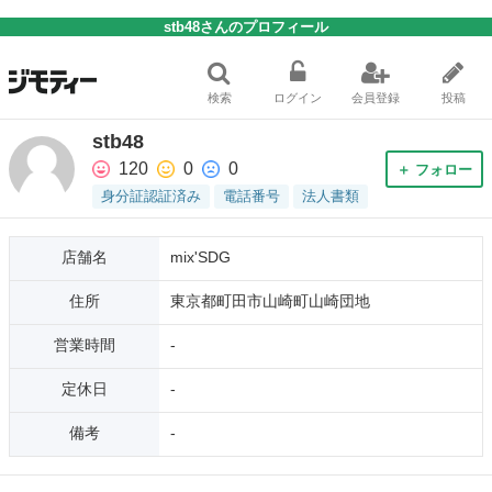
stb48さんのプロフィール
検索
ログイン
会員登録
投稿
stb48
120
0
0
＋ フォロー
身分証認証済み
電話番号
法人書類
店舗名
mix'SDG
住所
東京都町田市山崎町山崎団地
営業時間
-
定休日
-
備考
-