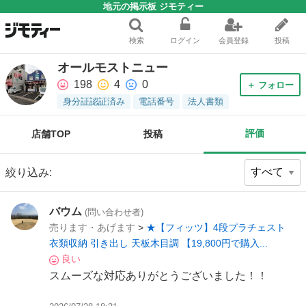
地元の掲示板 ジモティー
検索
ログイン
会員登録
投稿
オールモストニュー
198
4
0
＋ フォロー
身分証認証済み
電話番号
法人書類
評価
店舗TOP
投稿
絞り込み:
バウム
(問い合わせ者)
売ります・あげます
>
★【フィッツ】4段プラチェスト
衣類収納 引き出し 天板木目調 【19,800円で購入...
良い
スムーズな対応ありがとうございました！！