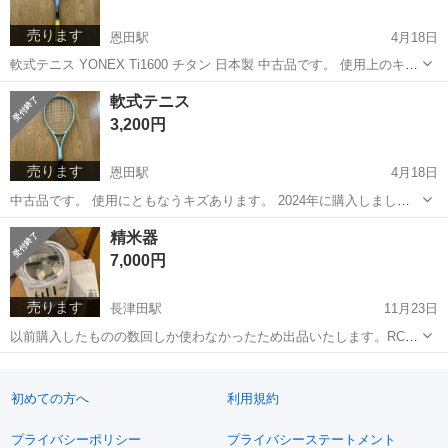
売ります
恩田駅
4月18日
軟式テニス YONEX Ti1600 チタン 日本製 中古品です。 使用上のキズ
あります。 ご検討ください。
神奈川
横浜市
恩田駅
テニス
軟式
軟式テニス
3,200円
売ります
恩田駅
4月18日
中古品です。 使用にともなうキズあります。 2024年に購入しまし
た。 軟式テニス ミズノ TECHNIX エントリーモデル 中1 高1
神奈川
横浜市
恩田駅
テニス
キズ
精米器
7,000円
売ります
長津田駅
11月23日
以前購入したものの数回しか使わなかったため出品いたします。RC23
より少しグレードが高い物だと思います。 動作確認したところ異常あ
神奈川
横浜市
長津田駅
生活家電
りませんでした。 購入当初の箱に入れてお渡しします。 山本電気 匠
味米 RC57
初めての方へ
利用規約
プライバシーポリシー
プライバシーステートメント