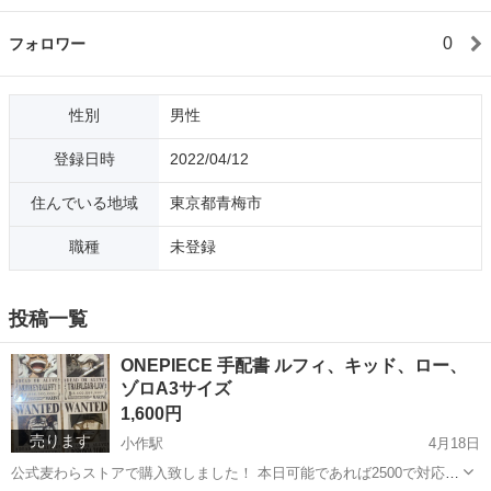
0
フォロワー
性別
男性
登録日時
2022/04/12
住んでいる地域
東京都青梅市
職種
未登録
投稿一覧
ONEPIECE 手配書 ルフィ、キッド、ロー、
ゾロA3サイズ
1,600円
売ります
小作駅
4月18日
公式麦わらストアで購入致しました！ 本日可能であれば2500で対応さ