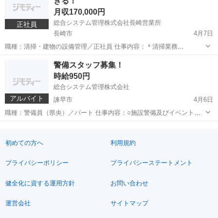
きる！
マイカー...
月収170,000円
総合システム管理株式会社長崎営業所
正社員
長崎市
4月7日
職種：清掃・建物の設備管理／正社員 仕事内容：＊清掃業務
＊警備業務 ＊環境衛生業務 ＊設備点
長崎
長崎市
清掃
業務
警備スタッフ募集！
検業務 ＊報告書の作成等の簡単な事務処理 ※出
時給950円
社後、現場へ移動（...
総合システム管理株式会社
アルバイト
諫早市
4月6日
職種：警備員（県央）／パート 仕事内容：○施設警備及びイベント警
備 ＊店舗駐車場での車の誘導 ＊建物内外で
長崎
諫早市
その他
スタッフ
の臨時警備 ＊花火大会等のイベント時の雑踏誘導 現場：
長崎県諫早...
初めての方へ
利用規約
プライバシーポリシー
プライバシーステートメント
健全化に資する運用方針
お問い合わせ
運営会社
サイトマップ