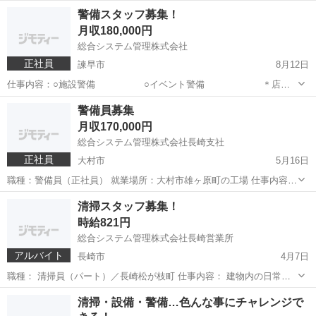
ビルの日常清掃業務 テナント室内の掃除機かけ、ゴミ回収、テーブ
長崎
長崎市
その他
スタッフ
警備スタッフ募集！
ル拭き他 マイカー通勤：不可 学歴：不問 必要な経験...
月収180,000円
総合システム管理株式会社
正社員
諫早市
8月12日
仕事内容：○施設警備 ○イベント警備 ＊店舗
駐車場での車の誘導 ＊建物内外での臨時警備
長崎
諫早市
その他
警備員募集
＊花火大会等のイベント時の雑踏誘導 現場：長崎県諫早
月収170,000円
市・大村市他県央地区中心...
総合システム管理株式会社長崎支社
正社員
大村市
5月16日
職種：警備員（正社員） 就業場所：大村市雄ヶ原町の工場 仕事内容：
施設警備業務 出入管理、受付・案内、施設内巡回他
長崎
大村市
その他
業務
清掃スタッフ募集！
マイカー通勤：可 駐車場有り 通勤手当：上限２０，０００円 年
時給821円
齢：...
総合システム管理株式会社長崎営業所
アルバイト
長崎市
4月7日
職種： 清掃員（パート）／長崎松が枝町 仕事内容： 建物内の日常清
掃業務 玄関ホール・通路・休養室について、掃く・拭くと言った清掃
長崎
長崎市
その他
スタッフ
清掃・設備・警備…色んな事にチャレンジで
を行う仕事になります。 その他、トイレ・洗面所の清掃もあります。