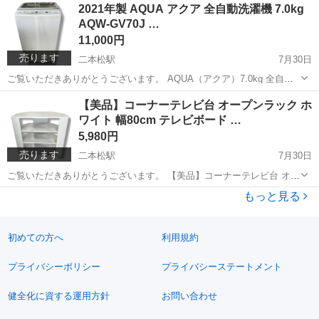
福島
二本松市
二本松駅
収納家具
ローボード
2021年製 AQUA アクア 全自動洗濯機 7.0kg
しゃれなテレビ台です。 ガラス扉収納と引き出し2杯付きで、DVDや
AQW-GV70J …
ゲーム機、AV機...
11,000円
売ります
二本松駅
7月30日
ご覧いただきありがとうございます。 AQUA（アクア）7.0kg 全自動
洗濯機「AQW-GV70J」です。 2021年製で、動作確認・簡易清掃済み
福島
二本松市
二本松駅
生活家電
AQW
【美品】コーナーテレビ台 オープンラック ホ
です。 インバーター搭載モデルのため、運転音が静かで省エネ性能に
ワイト 幅80cm テレビボード …
も優れ...
5,980円
売ります
二本松駅
7月30日
ご覧いただきありがとうございます。 【美品】コーナーテレビ台 オー
プンラック ホワイト 幅80cm テレビボード 収納付き シンプルでおし
福島
二本松市
二本松駅
収納家具
ラック
もっと見る
ゃれなホワイトカラーのコーナーテレビ台です。 お部屋の角にぴった
り設置できる省ス...
初めての方へ
利用規約
プライバシーポリシー
プライバシーステートメント
健全化に資する運用方針
お問い合わせ