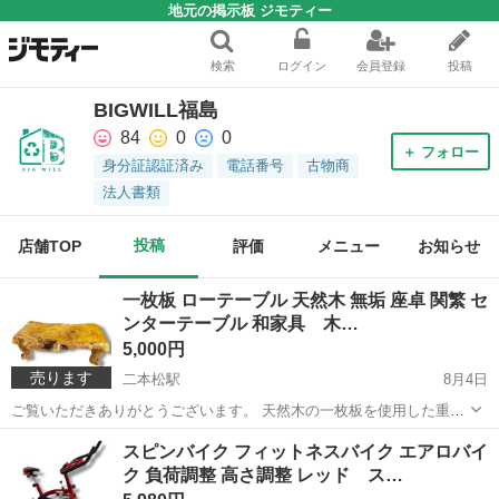
地元の掲示板 ジモティー
検索
ログイン
会員登録
投稿
BIGWILL福島
84
0
0
＋ フォロー
身分証認証済み
電話番号
古物商
法人書類
投稿
店舗TOP
評価
メニュー
お知らせ
一枚板 ローテーブル 天然木 無垢 座卓 関繁 セ
ンターテーブル 和家具 木…
5,000円
売ります
二本松駅
8月4日
ご覧いただきありがとうございます。 天然木の一枚板を使用した重厚
感のあるローテーブルです。 木目や節、耳付きの自然な形状を活かし
福島
二本松市
二本松駅
インテリア雑貨/小物
天然
スピンバイク フィットネスバイク エアロバイ
た存在感のある一品で、和室・古民家・店舗什器にもおすすめです。
ク 負荷調整 高さ調整 レッド ス…
【商品詳細】 ・一枚板ローテ...