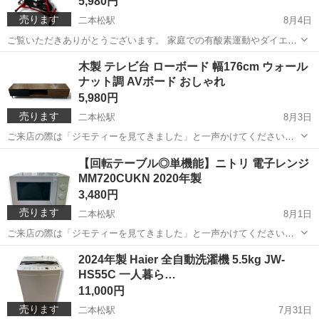
5,980円
売ります
二本松駅
8月4日
ご覧いただきありがとうございます。 家庭での有酸素運動やダイエッ
ト、体力づくりに最適なスピンバイクです。 【商品詳細】 ・スピンバ
福島
二本松市
二本松駅
フィットネス、トレーニング
木製 テレビ台 ローボード 幅176cm ウォール
イク ・カラー：レッド ・動作確認済み ・簡易清掃済み 【特徴】 ・サ
ナット調 AVボード おしゃれ
リユース
ドル高さ調整可能 ...
5,980円
売ります
二本松駅
8月3日
ご来店の際は「ジモティーを見てきました」と一声かけてください★
＊＊ ＊ ＊＊ ＊ ＊＊ 落ち着いたウォールナット調デザインの木
福島
二本松市
二本松駅
収納家具
ウォールナット
【回転テーブル◎単機能】ニトリ 電子レンジ
製テレビ台です。 背面には配線用コード穴があり、大型テレビにも合
MM720CUKN 2020年製
わせやすいく、AV機器...
3,480円
売ります
二本松駅
8月1日
ご来店の際は「ジモティーを見てきました」と一声かけてください★
＊＊ ＊ ＊＊ ＊ ＊＊ 【商品情報】 ・メーカー：ニトリ ・型
福島
二本松市
二本松駅
キッチン家電
リユース
2024年製 Haier 全自動洗濯機 5.5kg JW-
番：MM720CUKN3 ・年式：2020年製 ・サイズ：幅440mm×奥行...
HS55C 一人暮ら…
11,000円
売ります
二本松駅
7月31日