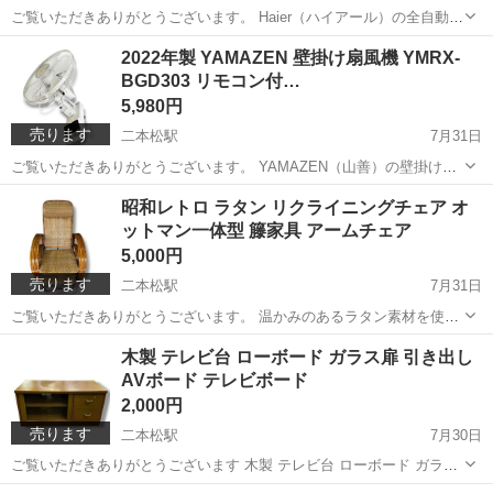
ご覧いただきありがとうございます。 Haier（ハイアール）の全自動洗
濯機「JW-HS55C」です。 2024年製と高年式で、5.5kg容量の一人暮
福島
二本松市
二本松駅
生活家電
ハイアール
2022年製 YAMAZEN 壁掛け扇風機 YMRX-
らしや単身赴任に最適なモデルです。 動作確認・簡易清掃済みですの
BGD303 リモコン付…
で、到着...
5,980円
売ります
二本松駅
7月31日
ご覧いただきありがとうございます。 YAMAZEN（山善）の壁掛け扇
風機「YMRX-BGD303」です。 2022年製で比較的新しく、リモコン付
福島
二本松市
二本松駅
季節、空調家電
YAMAZEN
昭和レトロ ラタン リクライニングチェア オ
きの便利なモデルです。 上下・左右首振り機能やタイマー機能を搭載
ットマン一体型 籐家具 アームチェア
しており、お...
5,000円
売ります
二本松駅
7月31日
ご覧いただきありがとうございます。 温かみのあるラタン素材を使用
した、昭和レトロなリクライニングチェアです。 ゆったりとした座り
福島
二本松市
二本松駅
インテリア雑貨/小物
ラタン
木製 テレビ台 ローボード ガラス扉 引き出し
心地で、足を伸ばせるオットマン一体型。読書やテレビ鑑賞、お昼寝
AVボード テレビボード
などリラックスタイムに最適です...
2,000円
売ります
二本松駅
7月30日
ご覧いただきありがとうございます 木製 テレビ台 ローボード ガラス
扉 引き出しAVボード テレビボード 木目調の落ち着いたデザインがお