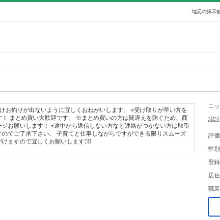
地元の掲示板
ニッ
だけお釣りが出ないように宜しくおねがいします。 ⭐︎受け取りが早い方を
！ まとめ買い大歓迎です。 ※まとめ買いの方は間違えを防ぐため、商
認証
ジお願いします！ ⭐︎途中から返信しない方など連絡がつかない方は取引
すのでご了承下さい。 子育てと仕事しながらですができる限りスムーズ
評価
ますので宜しくお願いします🙇‍♀️
性別
登録
居住
職業