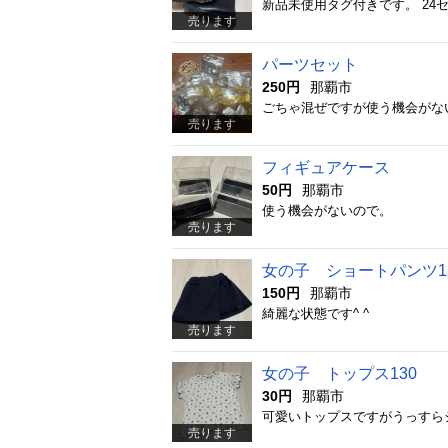
新品未使用タグ付きです。 24
売ります
パーツセット
250円
那覇市
ごちゃ混ぜですが使う機会がな
売ります
フィギュアケース
50円
那覇市
使う機会がないので。
売ります
女の子 ショートパンツ1
150円
那覇市
綺麗な状態です^ ^
売ります
女の子 トップス130
30円
那覇市
可愛いトップスですがうっすら
売ります