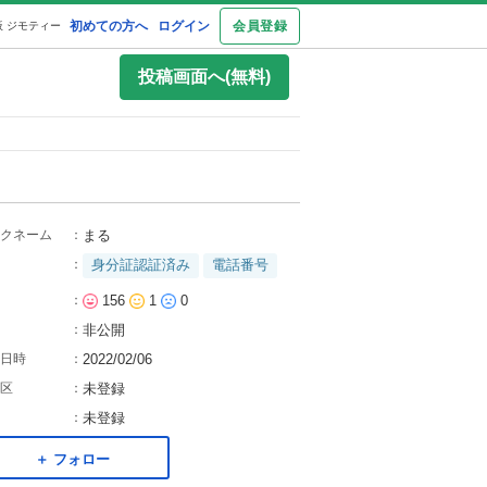
初めての方へ
ログイン
会員登録
 ジモティー
投稿画面へ(無料)
クネーム
：
まる
：
身分証認証済み
電話番号
：
156
1
0
：
非公開
日時
：
2022/02/06
区
：
未登録
：
未登録
＋ フォロー