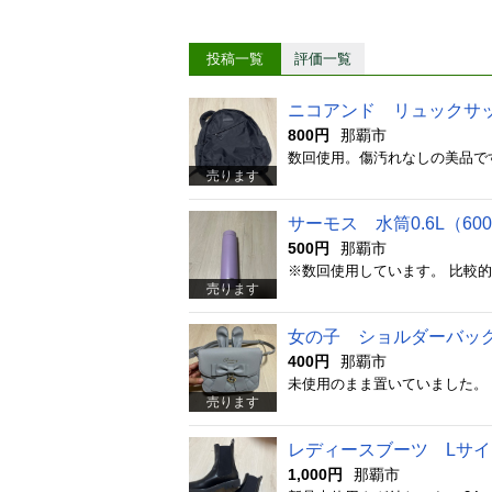
投稿一覧
評価一覧
ニコアンド リュックサ
800円
那覇市
数回使用。傷汚れなしの美品で
売ります
サーモス 水筒0.6L（60
500円
那覇市
※数回使用しています。 比較
売ります
女の子 ショルダーバッ
400円
那覇市
未使用のまま置いていました。
売ります
レディースブーツ Lサイ
1,000円
那覇市