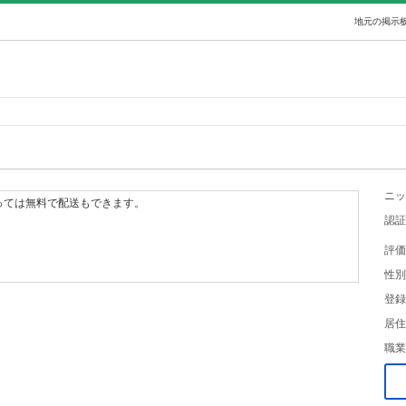
地元の掲示板
ニッ
っては無料で配送もできます。
認証
評価
性別
登録
居住
職業