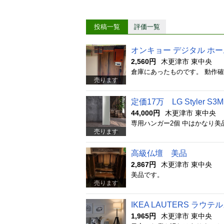
投稿一覧
評価一覧
オンキョー デジタル ホ
2,560円
木更津市 東中央
倉庫にあったものです。 動作
売ります
定価17万 LG Styler S3M
44,000円
木更津市 東中央
専用ハンガー2個 中はかなり美
売ります
高級仏壇 美品
2,867円
木更津市 東中央
美品です。
売ります
IKEA LAUTERS ラウ
1,965円
木更津市 東中央