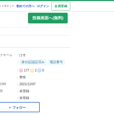
初めての方へ
ログイン
会員登録
 ジモティー
投稿画面へ(無料)
クネーム
：
けす
：
身分証認証済み
電話番号
：
177
2
0
：
男性
日時
：
2021/12/07
区
：
未登録
：
未登録
＋ フォロー