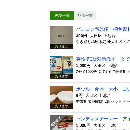
投稿一覧
評価一覧
パソコン宅急便 梱包資
300円
大田区 上池台
売ります
英検準2級対策教本 文
1,000円
大田区 上池台
売ります
ボウル 食器 大小 白
0円
大田区 上池台
売ります
ハンディスチーマー ア
1,000円
大田区 上池台