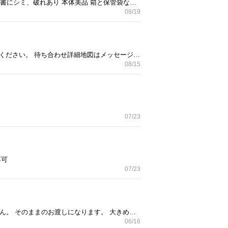
取引き予定者様あり 使用可能 2回使用 ドライアイロン、スチームアイロン、スチーマーとして使用可能 説明書にシミ、破れあり 本体美品 箱と保管袋なし 環七沿いまいばすけっと長原店近くまで来てください。 駅希望の方は相談（旗の台駅南口可能）
08/19
伸縮性のある持ち手 使いかけですが粘着シートもつけます。 環七沿い、まいばすけっと長原店近くまで来てください。 待ち合わせ詳細地図はメッセージでお知らせします。 定型文不可 希望日時を記載している方との取引き優先
08/15
07/23
不可
07/23
取引き予定者様あり 58×58cm 比較的美品、少しの汚れはあります。 使用可能 リモコン未使用 箱はありません。 そのままのお渡しになります。 大きめの袋を持参してください。 環七・長原駅入り口信号付近（大森方面車線側）まで来れる方 駐車可能場所に案内します。 希望の日時記載でお問い合わせください。
06/16