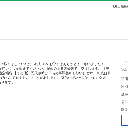
地元の掲示板
ニッ
 長野県で取引きしていただいた方々へ お取引きありがとうございました！
日時いくつか教えてください。記載のある方優先で 交渉します。 【場
認証
指定場所 【その他】 悪天候時は日時の再調整をお願いします。 転売は希
の方へは返信をしないことがあります。 返信が遅い方は途中でも交渉、
評価
あります。
性別
登録
居住
職業