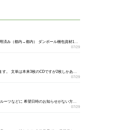
引き取り場所限定 ◆大田区・環七長原駅入り口信号付近 コインPあり、路駐可能場所を案内します。 一回使用済み（都内→都内） ダンボール梱包資材1セット クロネコヤマトパソコン宅急便BOX F 22インチ以下液晶モニターなどの配送に使用可能 テープ剥がし跡あり 折りたたみ保管したため折跡がありますが使用には問題ない範囲だと思います。 詳細はクロネコヤマトのサイトを確認してください。 配送料金をクロネコヤマトに支払い配送可能となります。 ノークレームノーリターンでお願いします。 折りたたみ状態でも大きさあります。車は問題ないと思います。箱状態でも3辺の計が160センチと大きいので自転車でのお持ち帰りは大変かもしれません。
07/29
2冊で1000円 CDは全て未使用 外側にスレはありますが中身はきれいです。 教本はCD袋が本体から破れています。 文単は本来3枚のCDですが2枚しかありません。
07/29
中古食器 陶磁器 2個セット 大‥深さありうどんなど汁物可、サラダなどに 小‥取り分け用やヨーグルトやフルーツなどに 希望日時のお知らせがない方や定型文のみの方は 優先度が低く返信をしない場合があります。 エコバッグを持参してください。
07/29