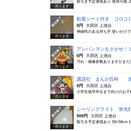
売ります
粘着シート付き コロコ
0円
大田区 上池台
売ります
アンパンマンをさがせ
0円
大田区 上池台
汚れ・補修多数ありますがまだ楽
売ります
講談社 まんが百科 
0円
大田区 上池台
小学生低学年位まで向けのお子
売ります
シーリングライト 蛍光灯
500円
大田区 上池台
売ります