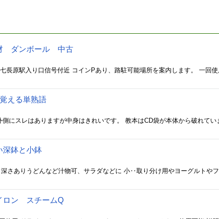
材 ダンボール 中古
で覚える単熟語
い深鉢と小鉢
イロン スチームQ