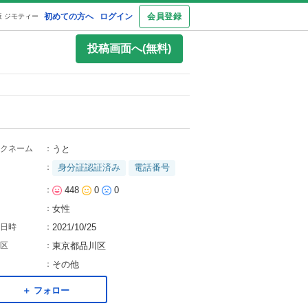
初めての方へ
ログイン
会員登録
 ジモティー
投稿画面へ(無料)
クネーム
：
うと
：
身分証認証済み
電話番号
：
448
0
0
：
女性
日時
：
2021/10/25
区
：
東京都品川区
：
その他
＋ フォロー