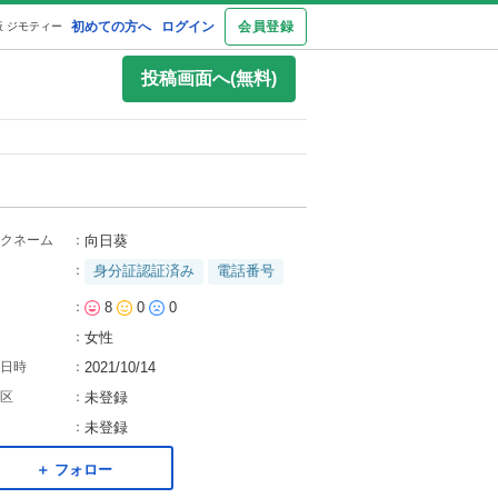
初めての方へ
ログイン
会員登録
 ジモティー
投稿画面へ(無料)
クネーム
：
向日葵
：
身分証認証済み
電話番号
：
8
0
0
：
女性
日時
：
2021/10/14
区
：
未登録
：
未登録
＋ フォロー