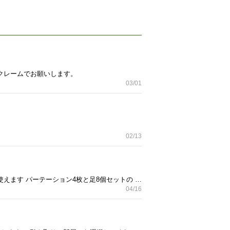
ークレームでお願いします。
03/01
02/13
サイズ 高さ180センチ幅120センチ ブルー 汚れ傷など多少使用感あります 1ヶ所穴が空いてます。 まだ全然使えます パーテーション4枚と足8個セットの お値段です！ ノークレームノーリターンでお願いします。
04/16