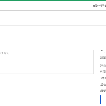
地元の掲示板
ニッ
いません。
認証
評価
性別
登録
居住
職業