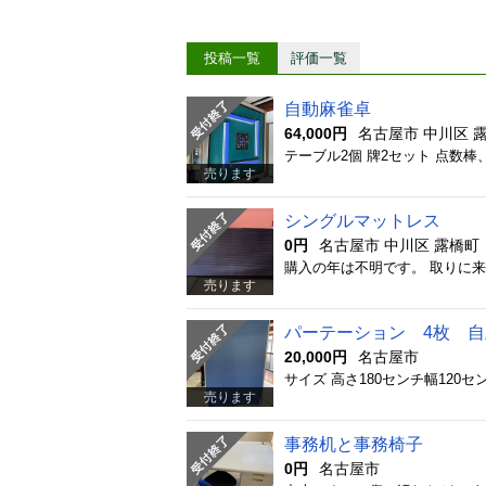
投稿一覧
評価一覧
自動麻雀卓
64,000円
名古屋市 中川区 
テーブル2個 牌2セット 点数
売ります
シングルマットレス
0円
名古屋市 中川区 露橋町
購入の年は不明です。 取りに
売ります
パーテーション 4枚 
20,000円
名古屋市
売ります
事務机と事務椅子
0円
名古屋市