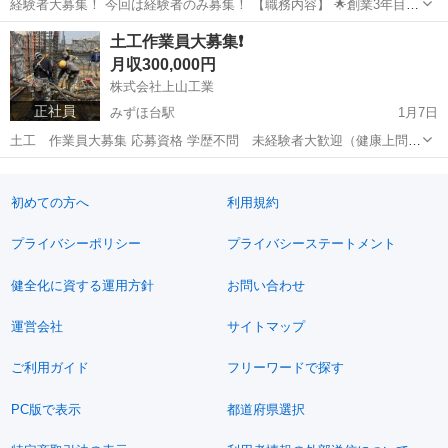
経験者大募集！ 今回は経験者のみ募集！ 【職務内容】 🌟創業3年目の
当社は、若手中心の5名チームで大型建設プロジェクトの鳶工事を専門
埼玉
富士見市
みずほ台駅
鳶職
職務
土工作業員大募集❗️
に展開 🌟新設企業だから風通し抜群！活気あふれる職場 🌟多くの長期
月収300,000円
案件で安定した収入が魅力...
株式会社上山工業
正社員
みずほ台駅
1月7日
土工 作業員大募集 応募資格 学歴不問 未経験者大歓迎（健康上問題
の無い方に限る） 営業エリア 関東エリア各現場（直行・直帰可能）
埼玉
富士見市
みずほ台駅
鳶職
未経験
勤務時間 8：00～17：00（実働7h）※現場により変動があります。 給
与 日給1万...
初めての方へ
利用規約
プライバシーポリシー
プライバシーステートメント
健全化に資する運用方針
お問い合わせ
運営会社
サイトマップ
ご利用ガイド
フリーワードで探す
PC版で表示
都道府県選択