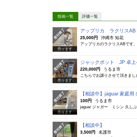
投稿一覧
評価一覧
アップリカ ラクリスAB
25,000円
沖縄市 知花
売ります
ジャックポット JP 卓
220,000円
うるま市
売ります
【相談中】jaguar 家庭
100円
うるま市
売ります
【相談中】
3,500円
名護市