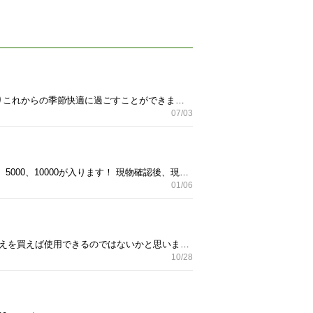
アップリカのラクリスABです、 旧ラクリスと比べラクリスABは保冷剤やタオルを入れられるポケットがありこれからの季節快適に過ごすことができます。 子どもが抱っこ紐を嫌がるため出品します。 一度試着した程度の美品です。 付属品や説明書も全て揃っています。 店舗で買うと30000以上するのでラクリスABを購入予定でしたらお買い得だと思います！ 取引場所は名護〜沖縄市を予定していますが、 時々南部にもいくのでタイミングがあえば◎
07/03
こちらでお譲りさせて頂きましたが、不要となったため。 動作確認済み 鍵付き 説明書なしです。 旧札1000、5000、10000が入ります！ 現物確認後、現金取引でおねがいします！ 質問ありましたら気軽に連絡ください＾＾
01/06
jaguar ジャガー ミシン 久しぶりに出してみたらミシンの押さえの部分を紛失していました。 ネットで押さえを買えば使用できるのではないかと思いますが 動作確認していないのでジャンク品扱いで出品します。 修理もしくは部品取りで必要な方にお譲りします。 本日であればうるま市で取引、 それ以降、基本的には名護での取引になります🙏 現在相談中1人、キャンセル待ち2人のため一旦お返事ストップします🙏
10/28