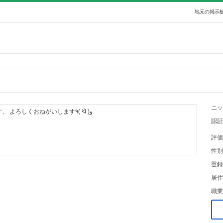
地元の掲示板
ニッ
取引は基本北部になります、 よろしくおねがいします٩( ᐛ )و
認証
評価
性別
登録
居住
職業