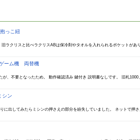
 抱っこ紐
上ゲーム機 両替機
用ミシン