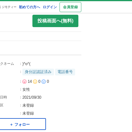
初めての方へ
ログイン
会員登録
 ジモティー
投稿画面へ(無料)
クネーム
：
)^o^(
：
身分証認証済み
電話番号
：
14
0
0
：
女性
日時
：
2021/09/30
区
：
未登録
：
未登録
＋ フォロー