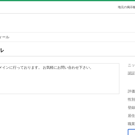
地元の掲示板
ィール
ル
ニッ
メインに行っております。 お気軽にお問い合わせ下さい。
認証
評価
性別
登録
居住
職業