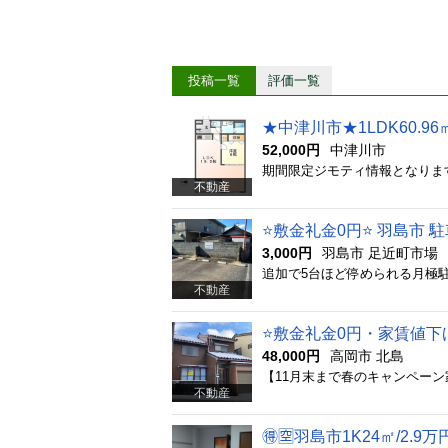
投稿一覧
評価一覧
★中津川市★1LDK60.96
52,000円
中津川市
不動産
⭐️敷金礼金0円⭐️ 羽島市 
3,000円
羽島市 足近町市場
不動産
⭐️敷金礼金0円・家賃値下げし
48,000円
高岡市 北島
不動産
🉐🈳羽島市1K24㎡/2