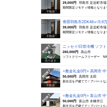
29,000円
羽島市 足近町市場
不動産
🉐🈳羽島市2DK48㎡/
39,000円
羽島市 足近町市場
不動産
ニッセイ/日世冷機 ソフトク
260,000円
高山市
売ります
⭐️敷金礼金0円⭐️ 高岡市 中
50,000円
高岡市 太田
不動産
⭐️敷金礼金0円⭐️ 富山市 中
50,000円
富山市 水橋市江