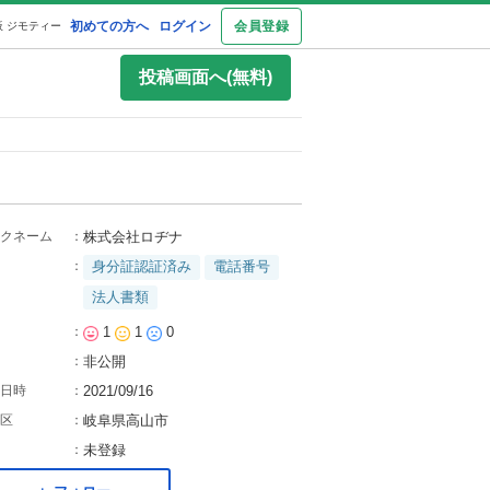
初めての方へ
ログイン
会員登録
 ジモティー
投稿画面へ(無料)
クネーム
：
株式会社ロヂナ
：
身分証認証済み
電話番号
法人書類
：
1
1
0
：
非公開
日時
：
2021/09/16
区
：
岐阜県高山市
：
未登録