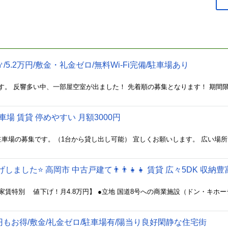
㎡/5.2万円/敷金・礼金ゼロ/無料Wi-Fi完備/駐車場あり
駐車場 賃貸 停めやすい 月額3000円
ました⭐️ 高岡市 中古戸建て👨‍👨‍👧‍👧 賃貸 広々5DK 収
.9万円もお得/敷金/礼金ゼロ/駐車場有/陽当り良好閑静な住宅街