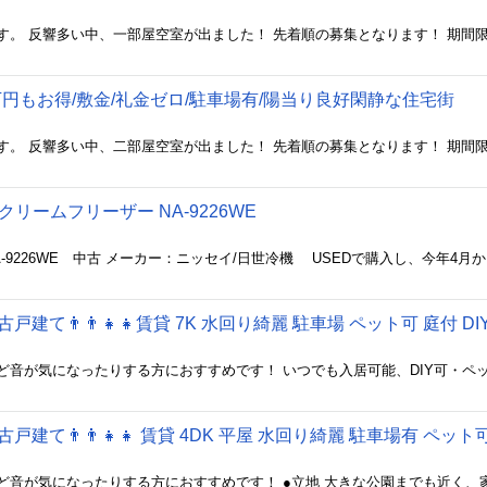
3.9万円もお得/敷金/礼金ゼロ/駐車場有/陽当り良好閑静な住宅街
リームフリーザー NA-9226WE
古戸建て👨‍👨‍👧‍👧賃貸 7K 水回り綺麗 駐車場 ペット可 庭付 DI
古戸建て👨‍👨‍👧‍👧 賃貸 4DK 平屋 水回り綺麗 駐車場有 ペット