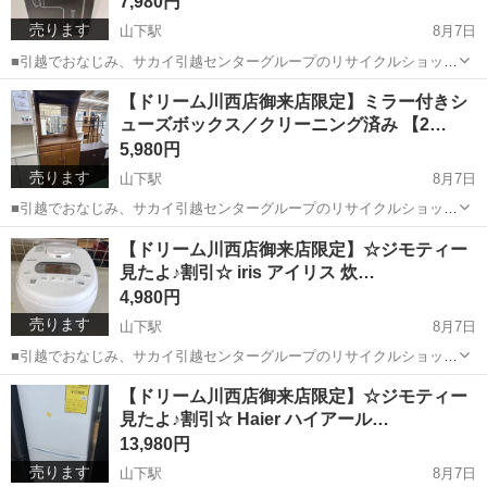
7,980円
売ります
山下駅
8月7日
■引越でおなじみ、サカイ引越センターグループのリサイクルショップ
【ドリーム川西店】です！ この度はご覧頂きましてありがとうご
兵庫
川西市
山下駅
マッサージ器
ドリーム
【ドリーム川西店御来店限定】ミラー付きシ
ざいます！ ■弊社を装った偽サイトにご注意下さい！ 当店のジモテ
ューズボックス／クリーニング済み 【2…
ィー出品情報、画像が複数の偽...
5,980円
売ります
山下駅
8月7日
■引越でおなじみ、サカイ引越センターグループのリサイクルショップ
【ドリーム川西店】です！ この度はご覧頂きましてありがとうご
兵庫
川西市
山下駅
収納家具
ドリーム
【ドリーム川西店御来店限定】☆ジモティー
ざいます！ ■弊社を装った偽サイトにご注意下さい！ 当店のジモ
見たよ♪割引☆ iris アイリス 炊…
ティー出品情報、画像が複数の...
4,980円
売ります
山下駅
8月7日
■引越でおなじみ、サカイ引越センターグループのリサイクルショップ
【ドリーム川西店】です！ この度はご覧頂きましてありがとうご
兵庫
川西市
山下駅
キッチン家電
MDA
【ドリーム川西店御来店限定】☆ジモティー
ざいます！ ■弊社を装った偽サイトにご注意下さい！ 当店のジモ
見たよ♪割引☆ Haier ハイアール…
ティー出品情報、画像...
13,980円
売ります
山下駅
8月7日