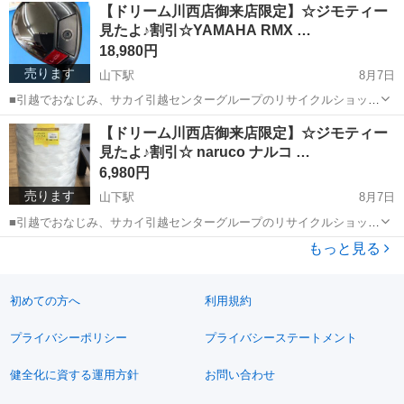
兵庫
川西市
山下駅
テーブル
アスクホルメン
【ドリーム川西店御来店限定】☆ジモティー
ざいます！ ■弊社を装った偽サイトにご注意下さい！ 当店のジモ
見たよ♪割引☆YAMAHA RMX …
ティー出品情報、画像...
18,980円
売ります
山下駅
8月7日
■引越でおなじみ、サカイ引越センターグループのリサイクルショップ
【ドリーム川西店】です！ この度はご覧頂きましてありがとうご
兵庫
川西市
山下駅
ゴルフ
RMX
【ドリーム川西店御来店限定】☆ジモティー
ざいます！ ■弊社...
見たよ♪割引☆ naruco ナルコ …
6,980円
売ります
山下駅
8月7日
■引越でおなじみ、サカイ引越センターグループのリサイクルショップ
【ドリーム川西店】です！ この度はご覧頂きましてありがとうご
兵庫
川西市
山下駅
寝具
ドリーム
もっと見る
ざいます！ ■弊社を装った偽サイトにご注意下さい！ 当店のジモ
ティー出品情報、画像...
初めての方へ
利用規約
プライバシーポリシー
プライバシーステートメント
健全化に資する運用方針
お問い合わせ