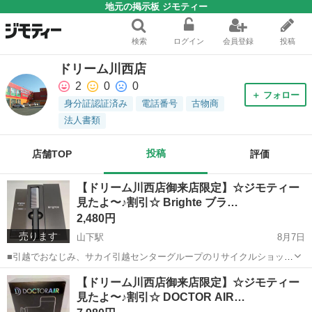
地元の掲示板 ジモティー
検索
ログイン
会員登録
投稿
ドリーム川西店
2
0
0
＋ フォロー
身分証認証済み
電話番号
古物商
法人書類
投稿
店舗TOP
評価
【ドリーム川西店御来店限定】☆ジモティー
見たよ〜♪割引☆ Brighte ブラ…
2,480円
売ります
山下駅
8月7日
■引越でおなじみ、サカイ引越センターグループのリサイクルショップ
【ドリーム川西店】です！ この度はご覧頂きましてありがとうご
兵庫
川西市
山下駅
ヘアケア
ドリーム
【ドリーム川西店御来店限定】☆ジモティー
ざいます！ ■弊社を装った偽サイトにご注意下さい！ 当店のジモテ
見たよ〜♪割引☆ DOCTOR AIR…
ィー出品情報、画像が複数の偽...