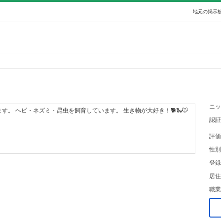
地元の掲示板
ニッ
。 ヘビ・ネズミ・昆虫を飼育しています。 生き物が大好き！🐕️🐍🐭
認証
評価
性別
登録
居住
職業