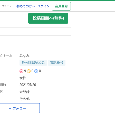
初めての方へ
ログイン
会員登録
 ジモティー
投稿画面へ(無料)
クネーム
：
みなみ
：
身分証認証済み
電話番号
：
9
0
0
：
女性
日時
：
2021/07/26
区
：
未登録
：
その他
＋ フォロー