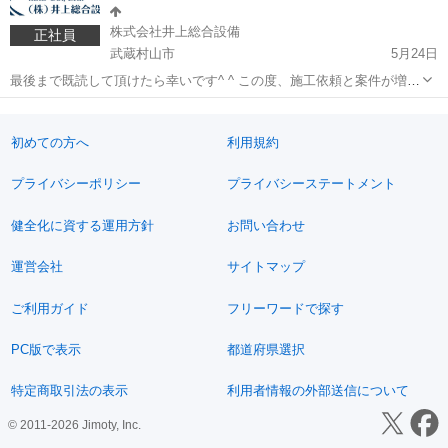
株式会社井上総合設備
正社員
武蔵村山市
5月24日
最後まで既読して頂けたら幸いです^ ^ この度、施工依頼と案件が増え
続けており 事業拡大に伴い、正社員を男女年齢問わず募集しておりま
東京
武蔵村山市
内装職人
ダクト
す。 ①現場作業員 ②事務職（書類作成、見積もり、営業、求人など）
プライベート重視...
初めての方へ
利用規約
プライバシーポリシー
プライバシーステートメント
健全化に資する運用方針
お問い合わせ
運営会社
サイトマップ
ご利用ガイド
フリーワードで探す
PC版で表示
都道府県選択
特定商取引法の表示
利用者情報の外部送信について
© 2011-2026 Jimoty, Inc.