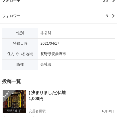
28
フォロー中
5
フォロワー
性別
非公開
登録日時
2021/04/17
住んでいる地域
長野県安曇野市
職種
会社員
投稿一覧
( 決まりました)仏壇
1,000円
売ります
安曇沓掛駅
6月28日