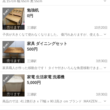
高:157cm 幅:65cm 奥:55cm
長野
大町市
安曇沓掛駅
その他
仏壇
勉強机
0円
売ります
三溝駅
10月20日
子供が大きくなて使わなくなりました。 傷汚れありますが、使えると
思います。 椅子がありません！
長野
松本市
三溝駅
その他
汚れ
家具 ダイニングセット
500円
売ります
三溝駅
3月30日
家具職人が作った移動台です！ タイヤ付きいろんな角度移動できま
す。
長野
松本市
三溝駅
ダイニングセット
ダイニング
家電 生活家電 洗濯機
5,000円
売ります
三溝駅
3月30日
商品の寸法 :41.2奥行き x 77幅 x 90.2高さ cm ブランド :MAXZEN 容
量: 6 キログラム 商品の重量 :21 キログラム 購入して一年間使用し、
長野
松本市
三溝駅
生活家電
MAXZEN