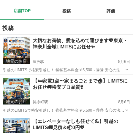
店舗TOP
投稿
評価
投稿
大切なお荷物、愛を込めて運びます💖東京・
神奈川全域LIMITSにお任せ✨
地元のお店
豊洲駅
8月6日
引越のLIMITSで格安引越し！ 🉐🉐基本料金￥5,500～🉐🉐 安心の法人
で万が一の保障もバッチリ！ 安心の法人でしっかりした引越をお🉐
東京
江東区
豊洲駅
引っ越し
無料
【🛏️家電1点〜家まるごとまで🏠】LIMITSに
に！ ✅見積もりはこちらから！(無料)✅ TEL☎️：0120-11...
お任せ🚚格安プロ品質❣️
地元のお店
錦糸町駅
8月6日
引越のLIMITSで格安引越し！ 🉐🉐基本料金￥5,500～🉐🉐 安心の法人
で万が一の保障もバッチリ！ 安心の法人でしっかりした引越をお🉐
東京
墨田区
錦糸町駅
引っ越し
無料
【エレベーターなしも任せて💪】引越の
に！ ✅見積もりはこちらから！(無料)✅ TEL☎️：0120-11...
LIMITS🚚見積＆📦0円💖