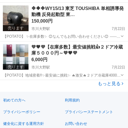
ど多数💜🧡💚 🌈有限会社IMO🌈格安💥開業準備に最適🥰 冷蔵庫🔥グリ
千葉
市川市
市川大野駅
その他
ショーケース
🔷🔶🔷WY15/13 東芝 TOUSHIBA 単相誘導発
ラー🔥ストッカー🔥フライヤー等 早い者勝ち、この機会にどうぞ❗❗ ・
動機 反発起動型 東…
自社洗...
150,000円
売ります
市川大野駅
7月22日
【POTATO】 ✨在庫多数✨ 😊なんでもお問い合わせください😊 ---------
-------------------------------------- 【メーカー】東芝 【商品】 単相誘導発
千葉
市川市
市川大野駅
その他
発動機
💚🧡💜【在庫多数】最安値挑戦👍２ドア冷蔵
動機...
庫５０００円～💚🧡💜
6,000円
売ります
市川大野駅
7月22日
【POTATO】地域密着‼✨最安値に挑戦✨ 🔥激安🔥２ドア冷蔵庫4000円
～🙌 👍選べる家電セットも対応可👍 ・自社洗浄済み✅🆗 ・自社便格
千葉
市川市
市川大野駅
キッチン家電
ドア
もっと見る
安配送✅🆗 ・地域密着型丁寧な対応✅🆗 ・直接引き取り大歓迎...
初めての方へ
利用規約
プライバシーポリシー
プライバシーステートメント
健全化に資する運用方針
お問い合わせ