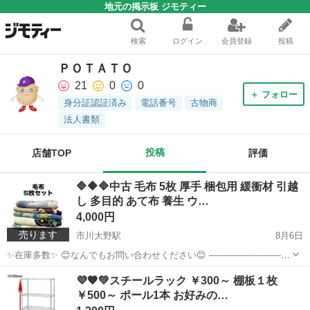
地元の掲示板 ジモティー
検索
ログイン
会員登録
投稿
ＰＯＴＡＴＯ
21
0
0
＋ フォロー
身分証認証済み
電話番号
古物商
法人書類
投稿
店舗TOP
評価
🔷🔶🔷中古 毛布 5枚 厚手 梱包用 緩衝材 引越
し 多目的 あて布 養生 ウ…
4,000円
売ります
市川大野駅
8月6日
✨在庫多数✨ 😊なんでもお問い合わせください😊 ------------------------------
----------------- 【商品】 毛布 --------------------------...
千葉
市川市
市川大野駅
その他
毛布
💜🧡💚スチールラック ￥300～ 棚板１枚
￥500～ ポール1本 お好みの…