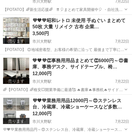
市川大野駅
7月22日
【POTATO】🌈新生活応援🌈 ❗❗ 🎈まとめて家具開催中🎈 ・自社洗浄
済み✅🆗 ・自社便格安配送✅🆗 ・地域密着型丁寧な対応✅🆗 ・直接引
千葉
市川市
市川大野駅
その他
セット
💜🧡💚昭和レトロ 未使用 手ぬぐい まとめて
き取り大歓迎✅🆗 😊地域密着型、お客様の希望に沿って 最後まで...
50枚 大量 リメイク 古布 企業…
3,500円
売ります
市川大野駅
7月22日
【POTATO】 😊地域密着型、お客様の希望に沿って 最後まで丁寧に対
応させていただきます😊 ⬇⬇⬇店舗情報はこちらから⬇⬇⬇
千葉
市川市
市川大野駅
家庭用品
手ぬぐい
💚🧡💜👏事務用用品まとめて👏6000円～😍書
https://jmty.jp/profiles/600cf6080480566...
庫、事務デスク、サイドテーブル、椅…
12,000円
売ります
市川大野駅
7月22日
🌈【POTATO】🌈格安💥開業準備に最適🥰 🔥書庫🔥事務机🔥サイドテ
ーブル🔥椅子等 早い者勝ち、この機会にどうぞ❗❗ ・自社洗浄済み✅🆗
千葉
市川市
市川大野駅
オフィス用家具
書庫
💜🧡💚業務用用品12000円～😍ステンレス
・自社便格安配送✅🆗 ・地域密着型丁寧な対応✅🆗 ・直接引き取り大
台、冷蔵庫、冷蔵ショーケースなど多数…
歓迎...
12,000円
売ります
市川大野駅
7月22日
💜🧡💚業務用用品円～😍ステンレス台、冷蔵庫、冷蔵ショーケースな