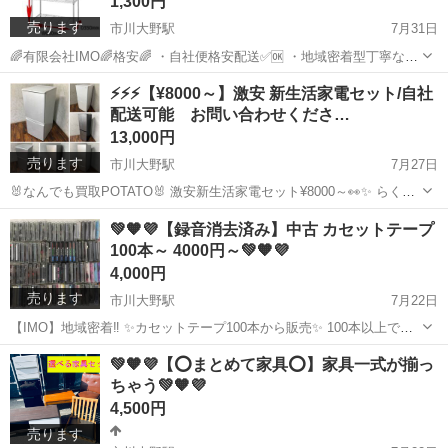
1,300円
売ります
市川大野駅
7月31日
🌈有限会社IMO🌈格安🌈 ・自社便格安配送✅🆗 ・地域密着型丁寧な対
応✅🆗 ・直接引き取り大歓迎✅🆗 😊地域密着型、お客様の希望に沿っ
千葉
市川市
市川大野駅
その他
ポール
⚡⚡⚡【¥8000～】激安 新生活家電セット/自社
て 最後まで丁寧に対応させていただきます😊 ⬇⬇⬇店舗...
配送可能 お問い合わせくださ…
13,000円
売ります
市川大野駅
7月27日
🐰なんでも買取POTATO🐰 激安新生活家電セット¥8000～👀✨ らくら
くに自社配送も可能👀✨ まだまだ使用できる商品👀✨ お見逃しなく❗ --
千葉
市川市
市川大野駅
生活家電
セット
💚🧡💜【録音消去済み】中古 カセットテープ
------------------------------...
100本～ 4000円～💚🧡💜
4,000円
売ります
市川大野駅
7月22日
【IMO】地域密着‼ ✨カセットテープ100本から販売✨ 100本以上での
おまとめ売りです😍😍😍 29分以下は入ってません👍 業者様にも、個
千葉
市川市
市川大野駅
その他
カセットテープ
💚🧡💜【⭕まとめて家具⭕】家具一式が揃っ
人の方も是非❗❗❗ -----------------------...
ちゃう💚🧡💜
4,500円
売ります