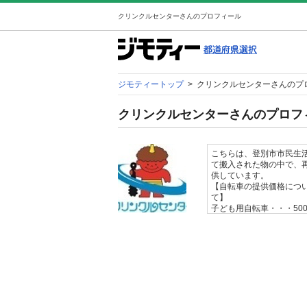
クリンクルセンターさんのプロフィール
ジモティートップ
>
クリンクルセンターさんのプ
クリンクルセンターさんのプロフ
こちらは、登別市市民生
て搬入された物の中で、
供
【自転車の提供価格につ
て
子ども用自転車・・・50
下） ■大
円（車輪25イ
供価格につい
て
目の状態により、無料～3,