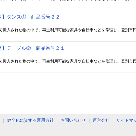
定】タンス① 商品番号２２
定】テーブル② 商品番号２１
ト
｜
健全化に資する運用方針
｜
お問い合わせ
｜
運営会社
｜
サイトマ
COPYRIGHT (C) 2011 - 2026 Jimoty, Inc. ALL RIGHTS RESERVED.