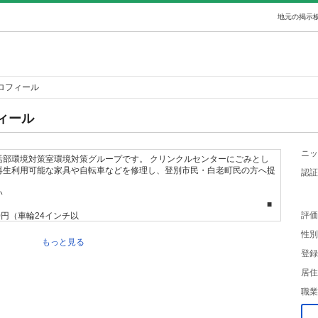
地元の掲示板
ロフィール
ィール
ニッ
活部環境対策室環境対策グループです。 クリンクルセンターにごみとし
再生利用可能な家具や自転車などを修理し、登別市民・白老町民の方へ提
認証
しています。
い
】 ■
評価
0円（車輪24インチ以
人用自転車・・・・1,000
性別
ンチ以上及び折りたたみ自転車） 【家具類の提
もっと見る
登録
】 品
000円程度
居住
職業