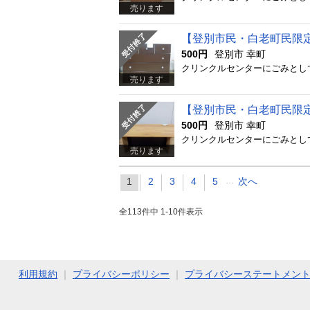
売ります
【登別市民・白老町民限
500円
登別市 幸町
売ります
【登別市民・白老町民限
500円
登別市 幸町
売ります
1
2
3
4
5
…
次へ
全113件中 1-10件表示
利用規約
｜
プライバシーポリシー
｜
プライバシーステートメン