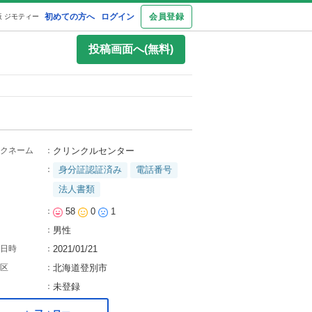
初めての方へ
ログイン
会員登録
 ジモティー
投稿画面へ(無料)
クネーム
：
クリンクルセンター
：
身分証認証済み
電話番号
法人書類
：
58
0
1
：
男性
日時
：
2021/01/21
区
：
北海道登別市
：
未登録