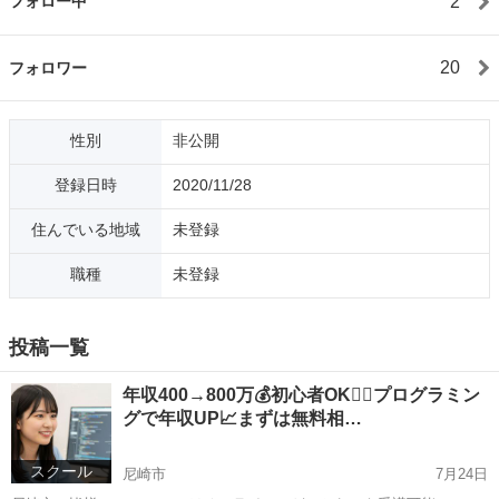
2
フォロー中
20
フォロワー
性別
非公開
登録日時
2020/11/28
住んでいる地域
未登録
職種
未登録
投稿一覧
年収400→800万💰初心者OK🙆‍♂️プログラミン
グで年収UP📈まずは無料相…
スクール
尼崎市
7月24日