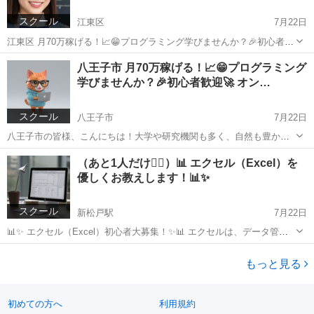
スクール
江東区
7月22日
江東区 月70万稼げる！📈😁プログラミング学びませんか？🎉初心者歓
迎🚀 オンライン 💻副業💰現役エンジニアがマンツーマンで指導！
東京
江東区
プログラミング
八王子市 月70万稼げる！📈😁プログラミング
（レッスンはオンラインでどこからでも受講可能です！） ## 投稿内容
学びませんか？🎉初心者歓迎🚀 オン…
江...
スクール
八王子市
7月22日
八王子市の皆様、こんにちは！大学や研究機関も多く、自然も豊かな
この街で、プログラミングのスキルを身につけてみませんか？ （レッ
東京
八王子市
プログラミング
オンライン
（あと1人だけ🙇‍♂️）📊 エクセル（Excel）を
スンはオンラインでどこからでも受講可能です！） 少し大げさに聞こ
優しくお教えします！📊✨
えるかもしれませんが、...
スクール
新松戸駅
7月22日
📊✨ エクセル（Excel）初心者大募集！✨📊 エクセルは、データ管理
や分析に欠かせないスキルです。📈💡 これを学ぶことで、以下のよう
千葉
松戸市
新松戸駅
エクセル
データ分析
なメリットがあります！ 仕事の効率UP！ ⏰💪 ・エクセルを使え...
もっと見る
初めての方へ
利用規約