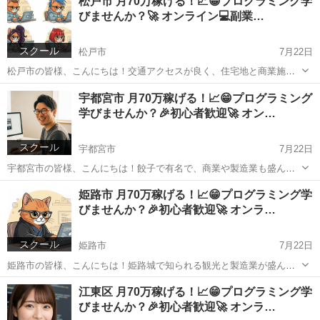
松戸市 月70万稼げる！📈😁プログラミング学
ログラミング学習を通じて「収入アップ」や「自由な働き方」を実現
びませんか？🚀 オンライン💻副業…
したい方を対象に、学...
スクール
松戸市
7月22日
松戸市の皆様、こんにちは！交通アクセスが良く、住宅地と商業施設
が調和するこの街で、プログラミングのスキルを身につけてみません
千葉
松戸市
プログラミング
オンライン
宇都宮市 月70万稼げる！📈😁プログラミング
か？ （レッスンはオンラインでどこからでも受講可能です！） 気にな
学びませんか？🎉初心者歓迎🚀 オン…
ったらご質問だけで...
スクール
宇都宮市
7月22日
宇都宮市の皆様、こんにちは！餃子で有名で、商業や製造業も盛んな
この街で、プログラミングのスキルを身につけてみませんか？ （レッ
栃木
宇都宮市
プログラミング
オンライン
姫路市 月70万稼げる！📈😁プログラミング学
スンはオンラインでどこからでも受講可能です！） 少し大げさに聞こ
びませんか？🎉初心者歓迎🚀 オンラ…
えるかもしれません...
スクール
姫路市
7月22日
姫路市の皆様、こんにちは！姫路城で知られる観光と製造業が盛んな
この街で、プログラミングのスキルを身につけてみませんか？ （レッ
兵庫
姫路市
プログラミング
オンライン
江東区 月70万稼げる！📈😁プログラミング学
スンはオンラインでどこからでも受講可能です！） 少し大げさに聞こ
びませんか？🎉初心者歓迎🚀 オンラ…
えるかもしれません...