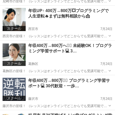
尼崎市の皆様！ （レッスンはオンラインでどこからでも受講可能で
す！） 気になったらご質問だけでもOKなのでご連絡いただければと
兵庫
尼崎市
プログラミング
おにぎり
年収UP↑ 400万→800万💥プログラミングで
思います！
人生逆転🔥まずは無料相談から📩
スクール
西宮市
7月24日
西宮市の皆様！ （レッスンはオンラインでどこからでも受講可能で
す！） 少し大げさに聞こえるかもしれませんが、 プログラミングを学
兵庫
西宮市
プログラミング
おにぎり
年収400万→800万へ🙆‍♂️ 未経験OK！プログラ
んだことで、僕の人生は本当に変わりました✨ このページを見てくだ
ミング学習サポート💻 3…
さっているこ...
スクール
葛飾区
7月24日
葛飾区の皆様！ （レッスンはオンラインでどこからでも受講可能で
す！） お気軽にメッセージいただければ、内容など詳しくご案内しま
東京
葛飾区
プログラミング
未経験
年収400万→800万🙆‍♂️ プログラミング学習サ
す！ どうぞよろしくお願いします🙇‍♂️
ポート💻 30代歓迎・一歩…
スクール
藤沢市
7月24日
藤沢市の皆様！ （レッスンはオンラインでどこからでも受講可能で
す！） こちらの投稿をご覧いただきありがとうございます😊 現在、プ
神奈川
藤沢市
プログラミング
未経験