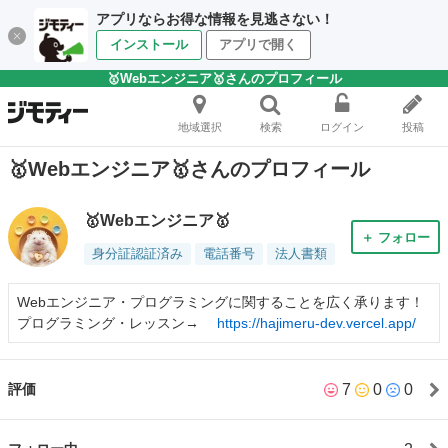
アプリならお得な情報を見逃さない！
インストール
アプリで開く
🥇Webエンジニア🥇さんのプロフィール
地域選択
検索
ログイン
投稿
🥇Webエンジニア🥇さんのプロフィール
🥇Webエンジニア🥇
＋ フォロー
身分証認証済み
電話番号
法人書類
Webエンジニア・プログラミングに関することを広く承ります！
プログラミング・レッスン→
https://hajimeru-dev.vercel.app/
7
0
0
評価