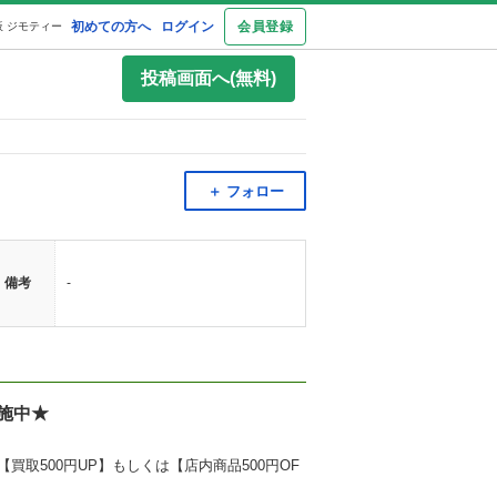
初めての方へ
ログイン
会員登録
 ジモティー
投稿画面へ(無料)
＋ フォロー
備考
-
施中★
買取500円UP】もしくは【店内商品500円OF