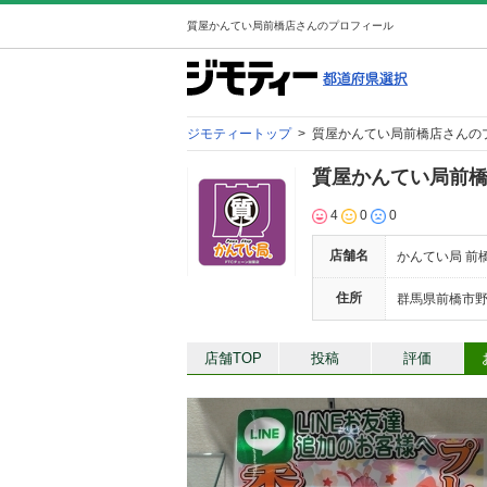
質屋かんてい局前橋店さんのプロフィール
ジモティートップ
>
質屋かんてい局前橋店さんの
質屋かんてい局前
4
0
0
店舗名
かんてい局 前
住所
群馬県前橋市野中
店舗TOP
投稿
評価