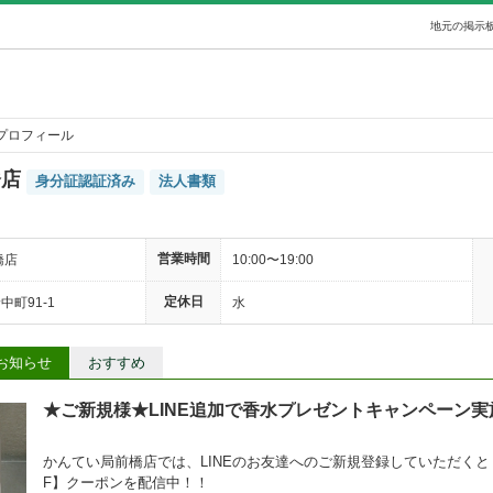
地元の掲示板
プロフィール
橋店
身分証認証済み
法人書類
営業時間
橋店
10:00〜19:00
定休日
町91-1
水
お知らせ
おすすめ
★ご新規様★LINE追加で香水プレゼントキャンペーン実
かんてい局前橋店では、LINEのお友達へのご新規登録していただくと【
F】クーポンを配信中！！