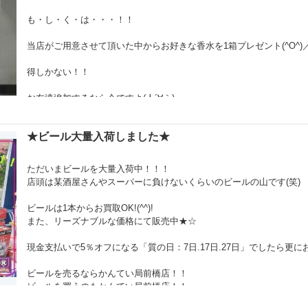
も・し・く・は・・・！！
当店がご用意させて頂いた中からお好きな香水を1箱プレゼント(^O^)
得しかない！！
お友達追加するなら今ですよ(人´∀｀)
皆様のご来店心よりお待ちしております★
★ビール大量入荷しました★
ただいまビールを大量入荷中！！！
店頭は某酒屋さんやスーパーに負けないくらいのビールの山です(笑)
ビールは1本からお買取OK!(^^)!
また、リーズナブルな価格にて販売中★☆
現金支払いで5％オフになる「質の日：7日.17日.27日」でしたら更に
ビールを売るならかんてい局前橋店！！
ビールを買うのもかんてい局前橋店！！