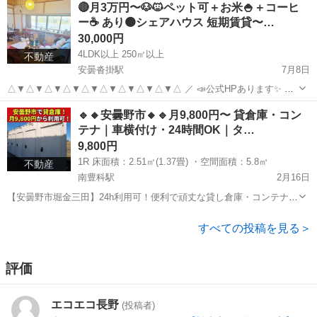
🔴月3万円〜🐶🐱ペット可＋お米🍚＋コーヒ
短期か...
ー☕️ あり🟠シェアハウス 短期賃貸〜…
△▼△▼△▼△▼△▼△▼△▼△▼△▼△▼
30,000円
4LDK以上 250㎡以上
不動産
🔸シェアハウス
安曇沓掛駅
7月8日
👉水道光熱Wi-Fiが全てコミコミ価格！
△▼△▼△▼△▼△▼△▼△▼△▼△▼△ ／ 📣公式HPあります✨ 🎥
👉1ヶ月〜長期滞在でのご利用もOK！
360度ビューでリモート内見可！ https://carima-sharehouse.com/ ＼ 🔹
長野
大町市
安曇沓掛駅
シェアハウス
無料
👉北アルプス、白馬近隣の絶景スポット
🔹🔸安曇野市🔸🔹月9,800円〜 貸倉庫・コン
本家はこちら https:/...
👉田舎でのんびり移住ライフを応援します
テナ｜車横付け・24時間OK｜タ…
9,800円
・大町沓掛シェアハウス(長野県大町市)
1R 床面積：2.51㎡(1.37畳) ・空間面積：5.8㎥
不動産
・大町沓掛シェアハウス〜離れ〜(長野県大町市)
南豊科駅
2月16日
【安曇野市堀金三田】24h利用可！便利で頑丈な貸し倉庫・コンテナ
△▼△▼△▼△▼△▼△▼△▼△▼△▼△▼
🔹🔸 即利用可・残りわずか2部屋！ 🔸🔹 【お問い合わせ・詳細写真は
長野
安曇野市
南豊科駅
その他
資材
こちら】 👇 HPで庫内の写真や詳細をご確認いただけます https:...
すべての投稿を見る＞
🔹貸し倉庫
👉１ヶ月〜半年〜年間契約OK！
評価
👉24時間キーボックスで利用可！
・カリマストレージ大町倉庫(大倉庫・小倉庫)
エコエコ長野
(投稿者)
・カリマストレージ安曇野倉庫(個室×5部屋)