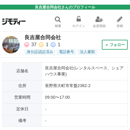
良吉屋合同会社さんのプロフィール
検索
ログイン
会員登録
投稿
良吉屋合同会社
37
1
1
＋ フォロー
身分証認証済み
電話番号
法人書類
良吉屋合同会社(レンタルスペース、シェア
店舗名
ハウス事業)
住所
長野県大町市常盤2382-2
営業時間
09:00〜17:00
定休日
-
備考
-