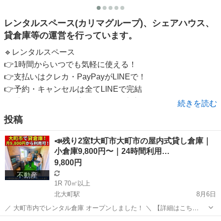
レンタルスペース(カリマグループ)、シェアハウス、
貸倉庫等の運営を行っています。
🔹レンタルスペース
👉1時間からいつでも気軽に使える！
👉支払いはクレカ・PayPayがLINEで！
👉予約・キャンセルは全てLINEで完結
👉貸すだけでなく集客サポートも充実✨
続きを読む
投稿
・カリマ高崎(群馬県高崎市)：ダンススタジオ
・サロンcarima(群馬県高崎市)：レンタルサロン
📣残り2室❗️大町市大町市の屋内式貸し倉庫｜
・カリマ松本(長野県松本市)：ダンススタジオ
小倉庫9,800円〜｜24時間利用…
・カリマ松本駅前(長野県松本市)：貸し会議室
9,800円
・カリマZA1F(長野県松本市)：ダンススタジオ
不動産
・カリマZA2F(長野県松本市)：パーティールーム
1R 70㎡以上
北大町駅
8月6日
・カリマ塩尻(長野県塩尻市)：レンタルジム
・カリマ富山(富山県富山市)：ダンススタジオ
／ 大町市内でレンタル倉庫 オープンしました！ ＼ 【詳細はこち
ら！】 https://carima-sharehouse.com/carimastorage1/ 🔸月9,800円〜
・カリマ富山駅前(富山県富山市)：貸し会議室
長野
大町市
北大町駅
その他
貸し