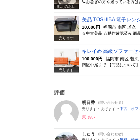
地元のお店
美品 TOSHIBA 電子レンジ
10,000円
福岡市 南区 若久
売ります
キレイめ 高級ソファーセッ
100,000円
福岡市 南区 若久
売ります
評価
明日香
(問い合わせ者)
売ります・あげます >
中古 オフィ
良い
しゅう
(問い合わせ者)
売ります・あげます >
無料 椅子