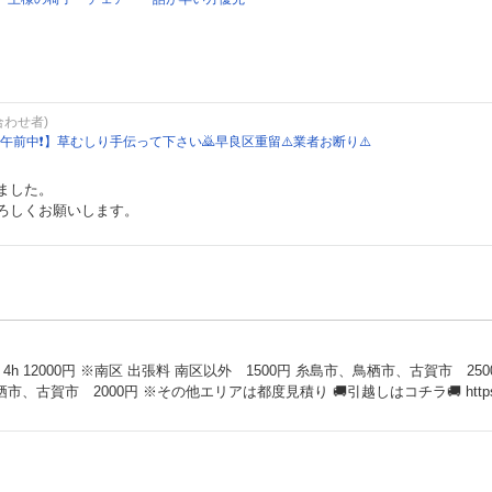
合わせ者)
午前中❗️】草むしり手伝って下さい🙇早良区重留⚠️業者お断り⚠️
ました。
ろしくお願いします。
南区以外 1000円 糸島市、鳥栖市、古賀市 2000円 ※その他エリアは