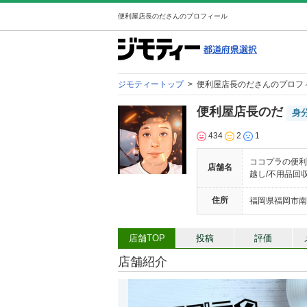
便利屋店長のださんのプロフィール
ジモティートップ
>
便利屋店長のださんのプロフ
便利屋店長のだ
身
434
2
1
ココプラの便利
店舗名
越し/不用品回
住所
福岡県福岡市南区
店舗TOP
投稿
評価
店舗紹介