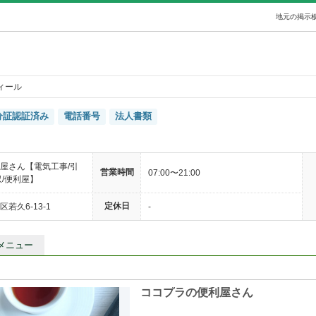
地元の掲示板
ィール
分証認証済み
電話番号
法人書類
屋さん【電気工事/引
営業時間
07:00〜21:00
収/便利屋】
定休日
若久6-13-1
-
メニュー
ココプラの便利屋さん