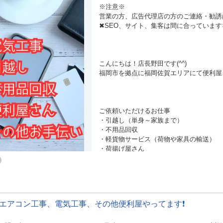
※注意※
営業の方、広告代理店の方のご連絡・勧誘
✖SEO、サイト、集客は間に合っています
こんにちは！店長野田です(^^)
福岡市を拠点に福岡佐賀エリアにて便利屋
ご依頼いただけるお仕事
・引越し（単身～家族まで）
・不用品回収
・軽貨物サービス（荷物や家具の輸送）
・荷揚げ屋さん
・その他代行サービス
・パソコントラブル（診断・問題解決・応
・スマホのトラブル（SNS・パスワード
・エアコンの取り外し
・草むしり
️エアコン工事、電気工事、その他便利屋やってます❗️
・その他お問い合わせくださいませ。