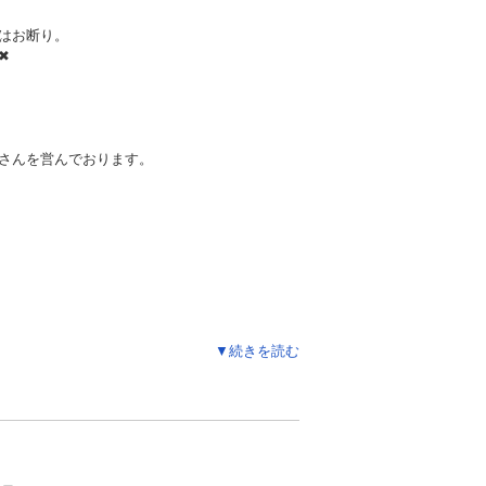
はお断り。
✖
さんを営んでおります。
▼続きを読む
急処置）
・設定・操作方法）