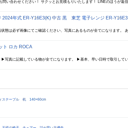
【店長はこんな人】
妻と息子（１歳１０か月）と３人暮らし。
先日1人息子が1歳10か月になりました、
 2024年式 ER-Y16E3(K) 中古 黒 東芝 電子レンジ ER-Y16
が、歌を歌ってあげると指を突き上げて春
その笑顔が大好きです。
私店長は、元プログラマー☆パソコンやス
気軽に聞いてくださいませ！今は子育てが
ト ロカ ROCA
すことが好きで引越などの重い荷物はお任
PCについてや、段取りについてもご相談
お客様目線で親切丁寧に！！困ったときは
何でもご相談くださいませ(/・ω・)/
まずはご相談下さいませ。お見積りいたし
ステーブル 机 140×60cm
 王様の椅子 チェアー 話が早い方優先