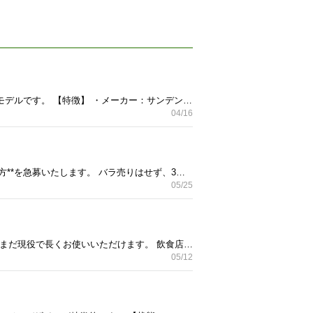
サンデン製の調温ストッカーです。 通常の冷蔵庫・冷凍庫とは違い、設定によって幅広い温度管理が可能なモデルです。 【特徴】 ・メーカー：サンデン（SANDEN） ・型番：SVF-U70X-B ・内容量：70L（引き出し2段式で使いやすいです） ・設定温度範囲：前面のインジケーターによると、マイナス域からプラス域まで幅広く対応しています。 ・サイズ：外形寸法は画像をご確認いただくか、ご質問ください。 ・重量：43kg（しっかりした造りです） 【状態】 ・通電のみ確認 ・外装に擦れ、汚れなどの使用感があります。 ・ドアの内側に補修跡（テープ）がありますが、開閉や使用には問題ありません。 ・簡易清掃してお渡ししますが、現状渡しであることをご了承ください。 【受け渡し】 ・自宅（もしくは指定場所）まで取りに来ていただける方。 ・重量が43kgありますので、大人2名、もしくは台車をご準備いただくことをおすすめします。 ノークレーム・ノーリターンでお願いいたします。 ご不明な点はお気軽にご連絡ください。
04/16
引越し（または片付け）に伴い、写真の家電3台を**【5月27日(水)まで】にまとめて全て引き取ってくださる方**を急募いたします。 バラ売りはせず、3台一括で持って行ってくださる方を優先します。 ■ お譲りする商品 1 大型冷蔵庫（日立製 / R-SF54WM） 製造年：2007年製 容量：535L（大容量・フレンチドア/観音開き） 2 中型〜大型冷蔵庫（ホワイト） メーカー不明（3〜4ドア） 3 縦型洗濯機 製造年：2010年製 ■ 商品の状態について 現在は写真の通り、屋外（軒先・庭）に移動させてあります。 通電・動作確認は行っておりませんので、基本的には**【部品取り・スクラップ向けのジャンク品・現状渡し】**としてご理解いただける方のみご応募ください。 簡易清掃のみ、または現状のままでのお渡しとなります。 ■ 引き取り条件（重要） 引き取り期限： 5月27日(水) まで
05/25
【商品の説明】 店舗にて約1年ほど使用していたステンレス製の2槽シンクです。 使用期間が短いため、まだまだ現役で長くお使いいただけます。 飲食店はもちろん、屋外での洗い場やDIYなどにも最適です。 ■商品詳細 • 外形寸法： 幅120cm × 奥行60cm × 高さ80cm • 使用期間： 約1年 • 素材： ステンレス製 ■状態について • 業務用として1年ほど使用しておりました。 • 通常使用に伴う小傷や水垢はありますが、大きな凹みや腐食などはなく、全体的に状態は良好です。 • 中古品のため、使用感や取り切れない汚れ、細かな傷があります。 • 現在は屋外の軒下で保管しています。
05/12