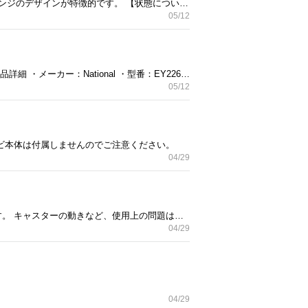
【商品概要】 大阪ガスのガス衣類乾燥機「GAS AUTO DRYER」です。 かなり古いモデルで、レトロなオレンジのデザインが特徴的です。 【状態について】 • 長年使用・保管していたため、全体的に使用感、サビ、汚れがあります（写真でご確認ください）。 • 動作確認：[現在も問題なく動く] • 簡易清掃は行っていますが、古いものなので現状渡しとなります。 【注意事項（必ずお読みください）】 • ガス機器のため、設置や使用に関してはご自身で専門業者にご相談いただくか、安全を十分に確認した上で自己責任でお願いいたします。
05/12
ナショナル（現パナソニック）製の電動芝刈機「EY2262」です。 買い替えのため、お譲りいたします。 ■商品詳細 ・メーカー：National ・型番：EY2262 ・タイプ：電動コード式 ・付属品：本体 ■状態 ・通電し、刃が回転することを確認済みです。 ・中古品のため、全体的に日焼け、傷、汚れ、サビなどの使用感があります。 ・簡易清掃は行いましたが、構造上取り切れない草の付着等がありますのでご了承ください。
05/12
ビ本体は付属しませんのでご注意ください。
04/29
日常的に使用していたため、全体的に使用感（細かな傷や塗装の剥げ、落としきれない汚れなど）があります。 キャスターの動きなど、使用上の問題はありません。
04/29
04/29