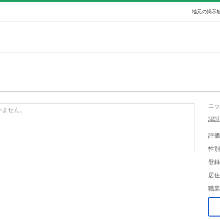
地元の掲示板
ニッ
いません。
認証
評価
性別
登録
居住
職業