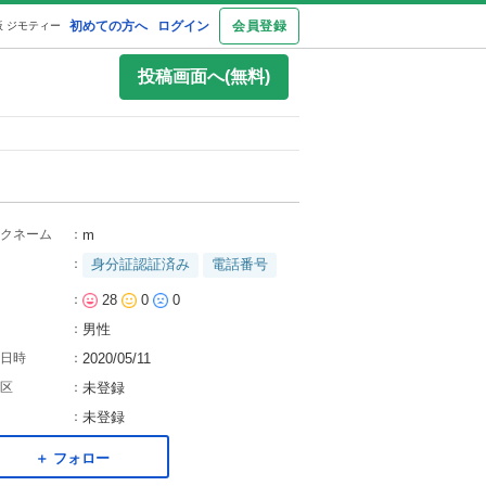
初めての方へ
ログイン
会員登録
 ジモティー
投稿画面へ(無料)
クネーム
：
m
：
身分証認証済み
電話番号
：
28
0
0
：
男性
日時
：
2020/05/11
区
：
未登録
：
未登録
＋ フォロー