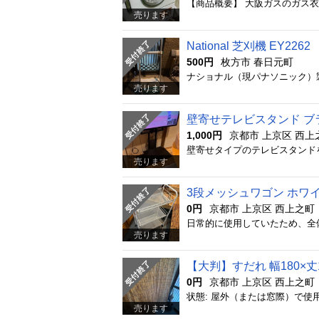
売ります
National 芝刈機 EY2262
500円
枚方市 春日元町
売ります
壁寄せテレビスタンド ブ
1,000円
京都市 上京区 西上
壁寄せタイプのテレビスタンド
売ります
3段メッシュワゴン ホワ
0円
京都市 上京区 西上之町
売ります
【大判】すだれ 幅180×丈
0円
京都市 上京区 西上之町
状態: 屋外（または窓際）で
売ります