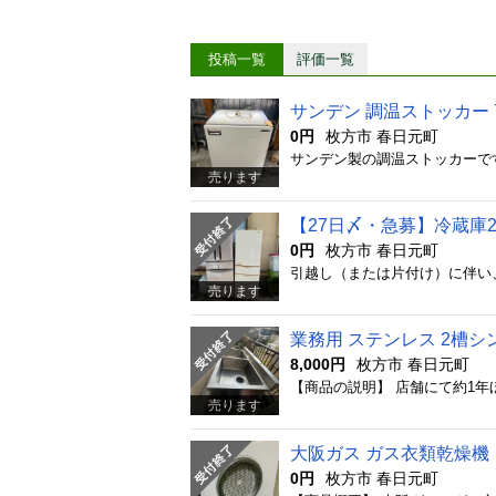
投稿一覧
評価一覧
サンデン 調温ストッカー 7
0円
枚方市 春日元町
売ります
【27日〆・急募】冷蔵庫
0円
枚方市 春日元町
売ります
業務用 ステンレス 2槽シ
8,000円
枚方市 春日元町
売ります
大阪ガス ガス衣類乾燥機（G
0円
枚方市 春日元町