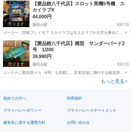
千葉
八千代市
勝田台駅
オーディオ
商品
【愛品館八千代店】スロット実機5号機 ス
マグネットを使用したφ40mmのドライバーユニットにより、精度の高
カイラブX
いモニタリング...
44,000円
売ります
勝田台駅
8月7日
メーカー：SNKプレイモア スカイラブは主人公ラブが大空を舞台に活
躍する冒険ストーリー。 本機では15インチパノラマワイド液晶の超美
千葉
八千代市
勝田台駅
その他
スカイラブ
【愛品館八千代店】模型 サンダーバード2
麗画像による各種予告演出が随所に用意され、オリジナルのストーリ
号 1/200
ーが楽しめるスロット台...
39,990円
売ります
勝田台駅
8月7日
コンテナに救助用メカ（4号）を搭載し、災害現場に飛行する輸送用大
型航空機「サンダーバード2号」が、リアルなダイキャスト製の彩色済
千葉
八千代市
勝田台駅
模型、プラモデル
もっと見る
み完成品モデルで登場! 1/200スケールというこれまでにないビッグス
サンダーバード2号
ケールで驚きの巨大感、重...
初めての方へ
利用規約
プライバシーポリシー
プライバシーステートメント
健全化に資する運用方針
お問い合わせ