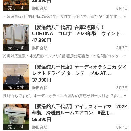
29,990円
売ります
勝田台駅
8月7日
・超軽量設計: 約8.7kgの軽さで、女性でも楽に持ち運びが可能です。
・コンパクト収納: フレームだけでなくハンドルも折りたためるため、
千葉
八千代市
勝田台駅
折りたたみ自転車
商品
【愛品館八千代店】在庫2点限り！
狭いスペースや車のトランクにも積載できます。 ・サビに強い: アル
CORONA コロナ 2023年製 ウィンド
ミや防錆パーツを...
エ…
47,990円
売ります
勝田台駅
8月7日
冷房対応畳数：木造5畳/コンクリ8畳 暖房対応畳数：木造5畳/コンクリ
6畳 2023年製/ReLaLaシリーズ 【付属品に関して】 窓枠パネル＆固定
千葉
八千代市
勝田台駅
季節、空調家電
商品
【愛品館八千代店】オーディオテクニカ ダイ
ネジ一式・取説 補助金具・補助鍵・リモコン 取り付けに必要な...
レクトドライブ ターンテーブル AT…
37,990円
売ります
勝田台駅
8月7日
性能面もですが、オーディオテクニカ製品の質感が担当大好きです♪
アナログでしか味わえない音体感してみてください。 【商品情報】 ダ
千葉
八千代市
勝田台駅
オーディオ
【愛品館八千代店】アイリスオーヤマ 2022
イレクトドライブターンテーブル メーカー：オーディオテクニカ 型
年製 冷暖房ルームエアコン 6畳用…
オーディオテクニカ
式：AT-L...
59,990円
売ります
勝田台駅
8月7日