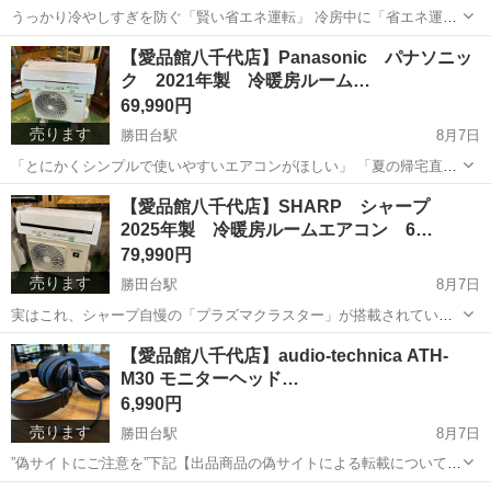
うっかり冷やしすぎを防ぐ「賢い省エネ運転」 冷房中に「省エネ運
転」にセットしておけば、もし温度を23℃以下に下げすぎてしまって
千葉
八千代市
勝田台駅
季節、空調家電
商品
【愛品館八千代店】Panasonic パナソニッ
も、エアコンが自動で「24℃」にやさしくコントロール。お部屋の冷
ク 2021年製 冷暖房ルーム…
やしすぎを防いでくれるので、...
69,990円
売ります
勝田台駅
8月7日
「とにかくシンプルで使いやすいエアコンがほしい」 「夏の帰宅直後
の、あのムワッとした暑さをすぐになんとかしたい！」 そんな方にお
千葉
八千代市
勝田台駅
季節、空調家電
商品
【愛品館八千代店】SHARP シャープ
すすめの1台です！ 冷房を使うと気になるのが内部のカビやニオイで
2025年製 冷暖房ルームエアコン 6…
すよね。 このエアコ...
79,990円
売ります
勝田台駅
8月7日
実はこれ、シャープ自慢の「プラズマクラスター」が搭載されている
んです。 冷暖房を使いながら、お部屋の空気までキレイにしてくれる
千葉
八千代市
勝田台駅
季節、空調家電
商品
【愛品館八千代店】audio-technica ATH-
優れもの。 さらに、エアコン内部のカビを抑える「内部クリーン機
M30 モニターヘッド…
能」もついているので、 「お掃...
6,990円
売ります
勝田台駅
8月7日
”偽サイトにご注意を”下記【出品商品の偽サイトによる転載について】
を参照下さい。 密閉タイプのスタジオモニター用ヘッドホン。 強磁力