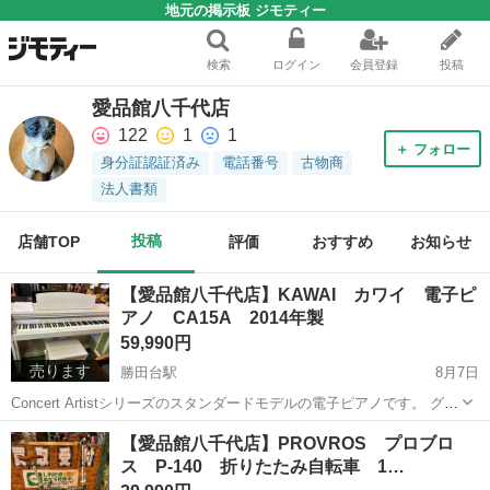
地元の掲示板 ジモティー
検索
ログイン
会員登録
投稿
愛品館八千代店
122
1
1
＋ フォロー
身分証認証済み
電話番号
古物商
法人書類
投稿
店舗TOP
評価
おすすめ
お知らせ
【愛品館八千代店】KAWAI カワイ 電子ピ
アノ CA15A 2014年製
59,990円
売ります
勝田台駅
8月7日
Concert Artistシリーズのスタンダードモデルの電子ピアノです。 グラ
ンドピアノと同じシーソー構造の木製鍵盤を採用し、本格的なタッチ
千葉
八千代市
勝田台駅
鍵盤楽器、ピアノ
商品
【愛品館八千代店】PROVROS プロブロ
感を実現しています。 ・木製鍵盤: 象牙調の白鍵を備え、グランドピ
ス P-140 折りたたみ自転車 1…
アノに近...