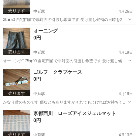
売ります
中延駅
4月26日
30✖️50 自宅門前で非対面の引渡し希望です 受け渡し候補の日時を2、3
あげてください その中で日時を決めて品物を置いておきます 雨の時と
東京
品川区
中延駅
寝具
引渡し
オーニング
暗くなってからの引渡しはしません エコバッグなどお持ちください よ
0円
ろしくお願いします
売ります
中延駅
4月19日
オーニング175✖️90 自宅門前で非対面の引渡し希望です 受け渡し候補
の日時を2、3あげてください その中で日時を決めて品物を置いておき
東京
品川区
中延駅
家庭用品
オーニング
ゴルフ クラブケース
ます 雨の時と暗くなってからの引渡しはしません エコバッグなどお持
0円
ちください よろ...
売ります
中延駅
4月19日
かなり昔のものです 傷などもありますがそれでもよければお持ちくだ
さい 自宅門前で非対面の引渡し希望です 受け渡し候補の日時を2、3あ
東京
品川区
中延駅
ゴルフ
クラブ
京都西川 ローズアイスジェルマット
げてください その中で日時を決めて品物を置いておきます 雨の時と暗
0円
くなってからの引渡しはし...
売ります
中延駅
4月13日