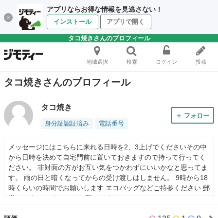
アプリならお得な情報を見逃さない！
インストール
アプリで開く
タコ焼きさんのプロフィール
地域選択
検索
ログイン
投稿
タコ焼きさんのプロフィール
タコ焼き
＋ フォロー
身分証認証済み
電話番号
メッセージにはこちらに来れる日時を2、3上げでくださいその中
から日時を決めて自宅門前に置いておきますので持って行ってく
ださい。 非対面の方がお互い気をつかわずにいいかなと思ってま
す。 雨の日と暗くなってからの受け渡しはしません。 9時から18
時くらいの時間でお願いします エコバッグなどご持参ください 郵
送はしません よろしくお願いします