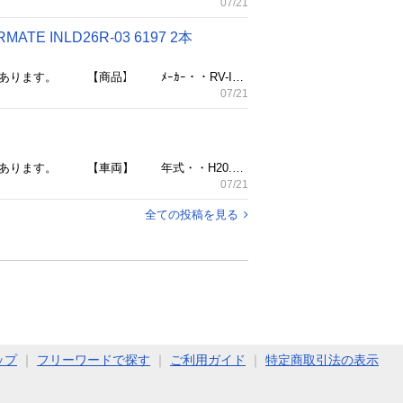
07/21
INLD26R-03 6197 2本
ご覧いただきありがとうございます。 トラブル防止の為、最後まで必ずお読みください。 大切な事が書いてあります。 【商品】 ﾒｰｶｰ・・RV-INNO（CARMATE） 品番・・INLD 26R-03 6197 長さ・・約148ｃｍ（手計り） 【状態】 ＧＤＨ２０６Ｖ 標準ボディ外しです。 ロック部分の１か所鍵が違います。 鍵はそれぞれ１本あります。 中古品の為、サビや汚れあります。 ☆状態の見方には、個人差がありますので、現物優先です☆ ※完全現状販売(ノークレームノーリターンノーキャセルです) 神経質な方は、ご購入をお控えください。 ※発送できませんので、引き取り限定になります。 ※他媒体にも平行して掲載しておりますので、お問合せ時に 売約済となっている可能性があります。 ※価格は現金特価となります。 クレジットカードも使用可能ですが、表示価格は現金特価の為お問合せください。 【お支払い方法】 現金・クレジットカード (分割のお取り扱いはありません) ※物々交換は行っていません。 ※日本語が理解できる方のみになります。 sell this only to a person to get smooth commuication in japanese ☆置き場の関係上、お問い合わせ順ではなく、早めに購入決定や引き取りをして頂ける方を優先しています。 ◇発送はできません。引き取りのみになります。
07/21
ご覧いただきありがとうございます。 トラブル防止の為、最後まで必ずお読みください。 大切な事が書いてあります。 【車両】 年式・・H20.9 型式・・DBA-RN1 距離・・82892ｋｍ ｸﾞﾚｰﾄﾞ・・Lﾘﾐﾃｯﾄﾞ 色番号・・C1P 【状態】 取り外し前に動作確認済です。 多少の黄ばみと洗車機キズはありますが、比較的きれいな状態です。 取付部分の破損はありません。 ☆状態の見方には、個人差がありますので、現物優先です☆ ※完全現状販売(ノークレームノーリターンノーキャセルです) 神経質な方は、ご購入をお控えください。 ※発送できませんので、引き取り限定になります。 ※他媒体にも平行して掲載しておりますので、お問合せ時に 売約済となっている可能性があります。 ※価格は現金特価となります。 クレジットカードも使用可能ですが、表示価格は現金特価の為お問合せください。 【お支払い方法】 現金・クレジットカード (分割のお取り扱いはありません) ※物々交換は行っていません。 ※日本語が理解できる方のみになります。 sell this only to a person to get smooth commuication in japanese ☆置き場の関係上、お問い合わせ順ではなく、早めに購入決定や引き取りをして頂ける方を優先しています。
07/21
全ての投稿を見る
ップ
｜
フリーワードで探す
｜
ご利用ガイド
｜
特定商取引法の表示