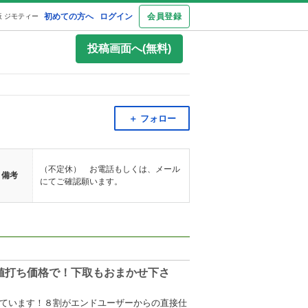
初めての方へ
ログイン
会員登録
 ジモティー
投稿画面へ(無料)
＋ フォロー
（不定休） お電話もしくは、メール
備考
にてご確認願います。
値打ち価格で！下取もおまかせ下さ
しています！８割がエンドユーザーからの直接仕