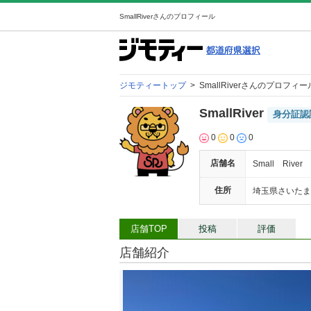
SmallRiverさんのプロフィール
ジモティートップ
>
SmallRiverさんのプロフィー
SmallRiver
身分証認
0
0
0
店舗名
Small River
住所
埼玉県さいたま市
店舗TOP
投稿
評価
店舗紹介