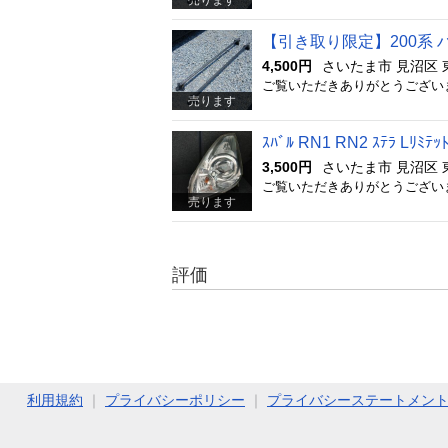
【引き取り限定】200系 ハイ
4,500円
さいたま市 見沼区 
売ります
ｽﾊﾞﾙ RN1 RN2 ｽﾃﾗ Lﾘﾐﾃｯﾄ
3,500円
さいたま市 見沼区 
売ります
評価
利用規約
｜
プライバシーポリシー
｜
プライバシーステートメン