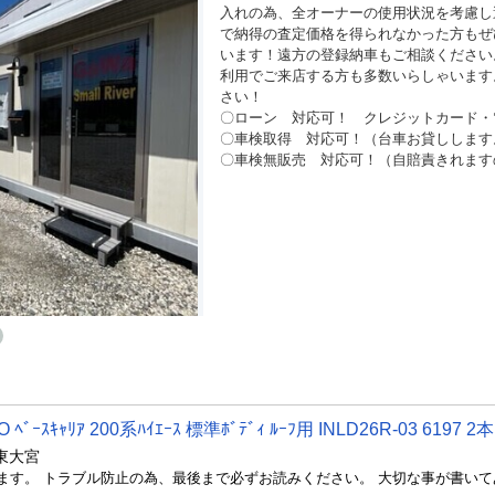
入れの為、全オーナーの使用状況を考慮し
で納得の査定価格を得られなかった方もぜ
います！遠方の登録納車もご相談ください
利用でご来店する方も多数いらしゃいます
さい！
〇ローン 対応可！ クレジットカード・電
〇車検取得 対応可！（台車お貸しします
〇車検無販売 対応可！（自賠責きれます
ｽｷｬﾘｱ 200系ﾊｲｴｰｽ 標準ﾎﾞﾃﾞｨ ﾙｰﾌ用 INLD26R-03 6197 2
東大宮