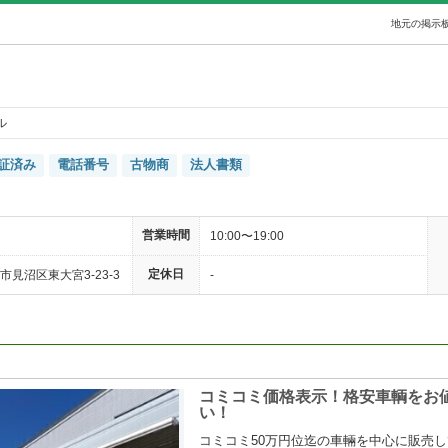
地元の掲示板
ル
証済み
電話番号
古物商
法人書類
営業時間
10:00〜19:00
定休日
見沼区東大宮3-23-3
-
コミコミ価格表示！格安車輌をお
い！
コミコミ50万円位迄の車輛を中心に販売