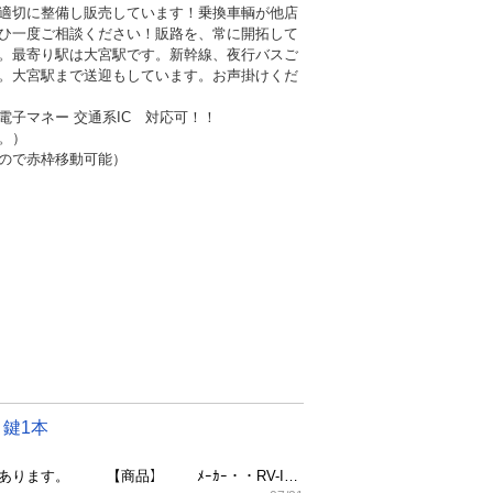
適切に整備し販売しています！乗換車輌が他店
ひ一度ご相談ください！販路を、常に開拓して
。最寄り駅は大宮駅です。新幹線、夜行バスご
。大宮駅まで送迎もしています。お声掛けくだ
子マネー 交通系IC 対応可！！
。）
ので赤枠移動可能）
本 鍵1本
ご覧いただきありがとうございます。 トラブル防止の為、最後まで必ずお読みください。 大切な事が書いてあります。 【商品】 ﾒｰｶｰ・・RV-INNO（CARMATE） 品番・・INLD 26R-03 6197 長さ・・約148ｃｍ（手計り） 【状態】 ＧＤＨ２０６Ｖ 標準ボディ外しです。 鍵は１本あります。 ロックの4か所は全て同じ鍵になります。 中古品の為、サビや汚れあります。 ☆状態の見方には、個人差がありますので、現物優先です☆ ※完全現状販売(ノークレームノーリターンノーキャセルです) 神経質な方は、ご購入をお控えください。 ※発送できませんので、引き取り限定になります。 ※他媒体にも平行して掲載しておりますので、お問合せ時に 売約済となっている可能性があります。 ※価格は現金特価となります。 クレジットカードも使用可能ですが、表示価格は現金特価の為お問合せください。 【お支払い方法】 現金・クレジットカード (分割のお取り扱いはありません) ※物々交換は行っていません。 ※日本語が理解できる方のみになります。 sell this only to a person to get smooth commuication in japanese ◇発送できません。引き取りのみになります。