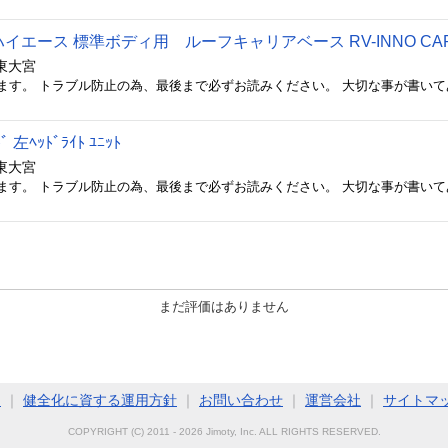
エース 標準ボディ用 ルーフキャリアベース RV-INNO CARMATE 
東大宮
ﾞ 左ﾍｯﾄﾞﾗｲﾄ ﾕﾆｯﾄ
東大宮
まだ評価はありません
ト
｜
健全化に資する運用方針
｜
お問い合わせ
｜
運営会社
｜
サイトマ
COPYRIGHT (C) 2011 - 2026 Jimoty, Inc. ALL RIGHTS RESERVED.