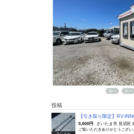
前へ
次へ
投稿
【引き取り限定】RV-INNO ﾍﾞｰ
5,000円
さいたま市 見沼区 
売ります