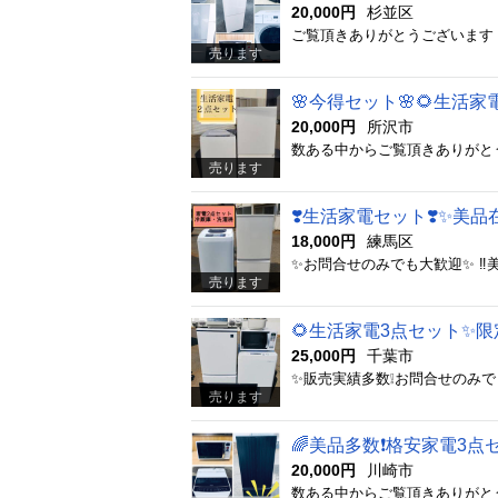
20,000円
杉並区
売ります
🌸今得セット🌸🌻生活
20,000円
所沢市
売ります
❣️生活家電セット❣️✨美
18,000円
練馬区
売ります
🌻生活家電3点セット✨
25,000円
千葉市
売ります
🌈美品多数❗️格安家電3
20,000円
川崎市