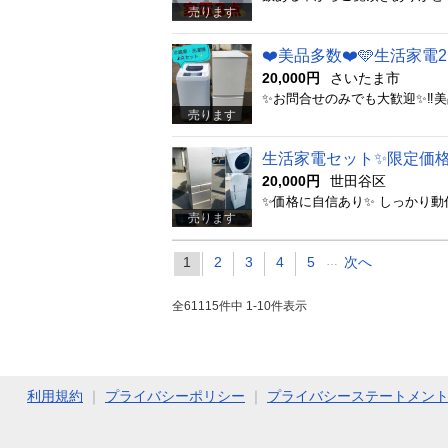
売ります
❤️美品多数❤️🩵生活家電
20,000円
さいたま市
売ります
生活家電セット✨限定価格
20,000円
世田谷区
売ります
1
2
3
4
5
…
次へ
全61115件中 1-10件表示
利用規約
｜
プライバシーポリシー
｜
プライバシーステートメン