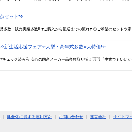
2点セット🩵
⭐️新生活応援フェア✨大型・高年式多数⭐️大特価!✨
ト
｜
健全化に資する運用方針
｜
お問い合わせ
｜
運営会社
｜
サイトマ
COPYRIGHT (C) 2011 - 2026 Jimoty, Inc. ALL RIGHTS RESERVED.