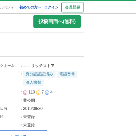
初めての方へ
ログイン
会員登録
 ジモティー
投稿画面へ(無料)
クネーム
：
エコリッチストア
：
身分証認証済み
電話番号
法人書類
：
110
7
4
：
非公開
日時
：
2019/08/20
区
：
未登録
：
未登録