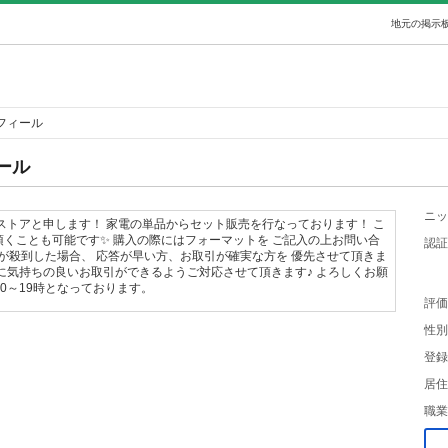
地元の掲示板
フィール
ール
ニッ
ストアと申します！ 家電の単品からセット販売を行なっております！ こ
くことも可能です✨ 購入の際にはフォーマットを ご記入の上お問い合
認証
合わせが殺到した場合、 応答が早い方、お取引が確実な方を 優先させて頂きま
に気持ちの良いお取引ができるようご対応させて頂きます♪ よろしくお願
10～19時となっております。
評価
性別
登録
居住
職業