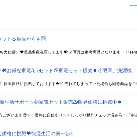
セット👛単品からも🆗
中🎁お得な家電3点セット🌈家電セット販売🍀冷蔵庫、洗濯機
新生活サポート👍家電セット販売🎁限界価格に挑戦中🍀
限定価格に挑戦💝快適生活の第一歩✨