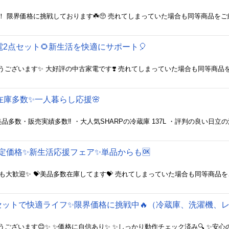
家電2点セット🌻新生活を快適にサポート🎈
品在庫多数✨一人暮らし応援🌸
限定価格✨新生活応援フェア✨単品からも🆗
点セットで快適ライフ✨限界価格に挑戦中🔥（冷蔵庫、洗濯機、レ