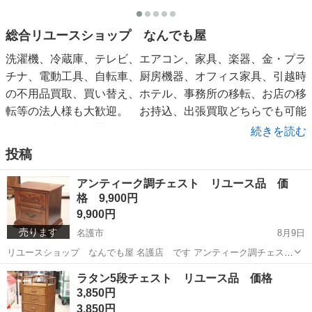
総合リユースショップ なんでも屋
洗濯機、冷蔵庫、テレビ、エアコン、家具、楽器、金・プラ
チナ、電動工具、自転車、厨房機器、オフィス家具、引越時
の不用品買取、買い替え、ホテル、事務所の移転、お店の移
転等の法人様も大歓迎。 お持込、出張買取どちらでも可能
です。 本島内糸満から国頭までどこでも行きます
続きを読む
掲載商品についての詳細確認、値段交渉はネットではお答え
投稿
出来ません。店頭にてお願い致します。
アンティーク調チェスト リユース品 価
格 9,900円
9,900円
売ります
名護市
8月9日
リユースショップ なんでも屋 名護店 です アンティーク調チェス
ト リユース品 コンディション 【4】 木製のチェストです ナイトテ
沖縄
名護市
収納家具
リユース
ラタン5段チェスト リユース品 価格
ーブルやサイドボードなどにも使えます サイズ W 610㎜ D ...
3,850円
3,850円