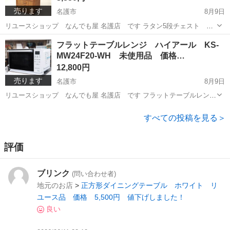
売ります
名護市
8月9日
リユースショップ なんでも屋 名護店 です ラタン5段チェスト リ
ユース品 コンディション 【4】 全面をラタンであしらった5段チェス
沖縄
名護市
収納家具
ラタン
フラットテーブルレンジ ハイアール KS-
ト 5段の収納に加えて、棚の上面にも美しい仕切りのデザインが施さ
MW24F20-WH 未使用品 価格…
れてお...
12,800円
売ります
名護市
8月9日
リユースショップ なんでも屋 名護店 です フラットテーブルレン
ジ ハイアール KS-MW24F20-WH 未使用品 コンディション
沖縄
名護市
キッチン家電
ハイアール
【S】 赤外線センサー&インバーター あたためも解凍もワンタッチ。
すべての投稿を見る＞
...
評価
ブリンク
(問い合わせ者)
地元のお店
>
正方形ダイニングテーブル ホワイト リ
ユース品 価格 5,500円 値下げしました！
良い