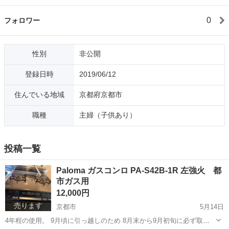
0
フォロワー
性別
非公開
登録日時
2019/06/12
住んでいる地域
京都府京都市
職種
主婦（子供あり）
投稿一覧
Paloma ガスコンロ PA-S42B-1R 左強火 都
市ガス用
12,000円
売ります
京都市
5月14日
4年程の使用。 9月頃に引っ越しのため 8月末から9月初旬に必ず取り