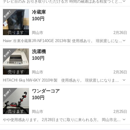
テレビ台のみ お引き取りいただける方 時間の融通はある程度つくと思
います。 原市駅近くです。
埼玉
上尾市
原市駅
収納家具
冷蔵庫
100円
売ります
岡山市
2月26日
Haier 冷凍冷蔵庫JR-NF140GE 2013年製 使用感あり。 現状渡しになり
ます。 岡山市北区奥田本町からです。 2月27日までに取りに来られる
岡山
岡山市
キッチン家電
現状
洗濯機
方。
100円
売ります
岡山市
2月26日
HITACHI 6kg NW-6KY 2010年製 使用感あり。 現状渡しになりま
す。 2月27日までに取りに来られる方。 岡山市北区奥田本町からで
岡山
岡山市
生活家電
HITACHI
ワンダーコア
す。
100円
売ります
岡山市
2月25日
やや使用感あります。 2月28日までに取りに来られる方。 岡山市北区
奥田本町からです。
岡山
岡山市
家具
ワンダーコア