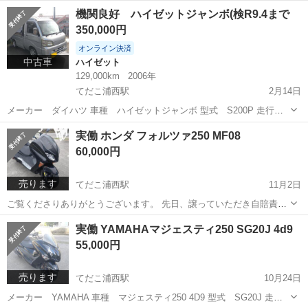
先日車検は通りましたが タイヤは消耗品ですので 交換前提のおまけ程
沖縄
うるま市
てだこ浦西駅
タイヤ、ホイール
機関良好 ハイゼットジャンボ(検R9.4まで
度としてお考えください。 20年43周目 小ヒビ多数 ちょい溝あり
軽自動車
350,000円
オンライン決済
中古車
ハイゼット
129,000km
2006年
てだこ浦西駅
2月14日
メーカー ダイハツ 車種 ハイゼットジャンボ 型式 S200P 走行距
離 129,000km 当車両は5MTになります。 カスタム多数 ローダウ
沖縄
うるま市
てだこ浦西駅
ハイゼット
ジャンボ
実働 ホンダ フォルツァ250 MF08
ン、マフラー2本出し、サイドパネル、アオリ板延長(車検対応の為ボ
60,000円
ルト固定) ...
売ります
てだこ浦西駅
11月2日
ご覧くださりありがとうございます。 先日、譲っていただき自賠責5
年で登録しましたが、 予定が変わり不要になりましたので放置車にな
沖縄
うるま市
てだこ浦西駅
ホンダ
個人
実働 YAMAHAマジェスティ250 SG20J 4d9
る前に必要な方がいましたらいかがでしょうか？ 走る、曲がる、止ま
55,000円
るは問題ありませんが たまにカ...
売ります
てだこ浦西駅
10月24日
メーカー YAMAHA 車種 マジェスティ250 4D9 型式 SG20J 走行