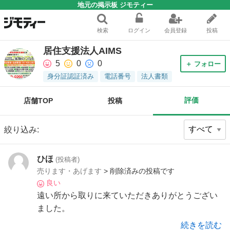
地元の掲示板 ジモティー
検索
ログイン
会員登録
投稿
居住支援法人AIMS
5
0
0
＋ フォロー
身分証認証済み
電話番号
法人書類
評価
店舗TOP
投稿
絞り込み:
ひほ
(投稿者)
売ります・あげます
> 削除済みの投稿です
良い
遠い所から取りに来ていただきありがとうござい
ました。
続きを読む