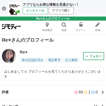
アプリならお得な情報を見逃さない！
インストール
アプリで開く
Re⭐️さんのプロフィール
地域選択
検索
ログイン
投稿
Re⭐️さんのプロフィール
Re⭐️
＋ フォロー
身分証認証済み
電話番号
法人書類
はじめまして☺️ プロフィールを見てくださりありがとうございま
す
69
1
0
評価