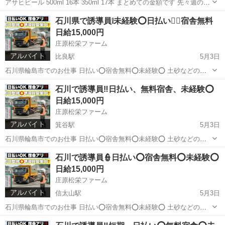
アサヒビール 500ml 16本 350ml 17本 まとめての金額です 先々週のバ
ーベキューのあまりです カゴはつきません 常温でのお渡し 金沢の金
石川
金沢市
森本駅
ビール
アサヒ
石川県で誘導員❕未経験⭕️日払い🙆‍♀️宿舎無料
石西の会社倉庫まで取りに来てくださる方へ お譲りいたします
日給15,000円
庄原松栄ファーム
アルバイト
比良駅
5月3日
石川県輪島市でのお仕事 日払い⭕️宿舎無料⭕️未経験⭕️ 土砂などの処
分場の誘導員👮 広い範囲ではなく小さな捨て場です 入口から入ってき
愛知
名古屋市
比良駅
建築
無料
石川で誘導員‼️日払い、無料宿舎、未経験⭕️
たダンプトラック🛻から 伝票を預かり、捨てる場所へ誘導するだけ‼️
日給15,000円
トラックが入って...
庄原松栄ファーム
アルバイト
箕谷駅
5月3日
石川県輪島市でのお仕事 日払い⭕️宿舎無料⭕️未経験⭕️ 土砂などの処
分場の誘導員👮 広い範囲ではなく小さな捨て場です 入口から入ってき
兵庫
神戸市
箕谷駅
建築
無料
石川で誘導員👮日払い⭕️宿舎無料⭕️未経験⭕️
たダンプトラック🛻から 伝票を預かり、捨てる場所へ誘導するだけ‼️
日給15,000円
トラックが入って...
庄原松栄ファーム
アルバイト
信太山駅
5月3日
石川県輪島市でのお仕事 日払い⭕️宿舎無料⭕️未経験⭕️ 土砂などの処
分場の誘導員👮 広い範囲ではなく小さな捨て場です 入口から入ってき
大阪
和泉市
信太山駅
建築
無料