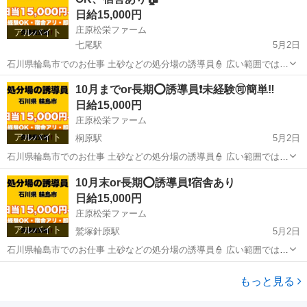
は車or事務所で待機😏 ...
日給15,000円
庄原松栄ファーム
アルバイト
七尾駅
5月2日
石川県輪島市でのお仕事 土砂などの処分場の誘導員👮 広い範囲ではな
く小さな捨て場です 入口から入ってきたダンプトラック🛻から 伝票
石川
七尾市
七尾駅
建築
トラック
10月までor長期⭕️誘導員❗️未経験🉑簡単‼️
を預かり、捨てる場所へ誘導するだけ‼️ トラックが入ってこない時間
日給15,000円
は車or事務所で待機😏 ...
庄原松栄ファーム
アルバイト
桐原駅
5月2日
石川県輪島市でのお仕事 土砂などの処分場の誘導員👮 広い範囲ではな
く小さな捨て場です 入口から入ってきたダンプトラック🛻から 伝票
長野
長野市
桐原駅
建築
トラック
10月末or長期⭕️誘導員❗️宿舎あり
を預かり、捨てる場所へ誘導するだけ‼️ トラックが入ってこない時間
日給15,000円
は車or事務所で待機😏 ...
庄原松栄ファーム
アルバイト
鷲塚針原駅
5月2日
石川県輪島市でのお仕事 土砂などの処分場の誘導員👮 広い範囲ではな
く小さな捨て場です 入口から入ってきたダンプトラック🛻から 伝票
福井
福井市
鷲塚針原駅
建築
トラック
を預かり、捨てる場所へ誘導するだけ‼️ トラックが入ってこない時間
もっと見る
は車or事務所で待機😏 ...