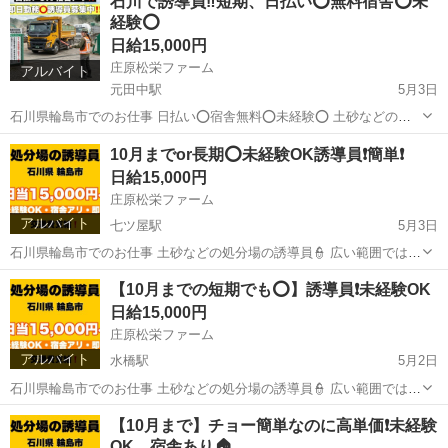
石川で誘導員‼️短期、日払い⭕️無料宿舎⭕️未
たダンプトラック🛻から 伝票を預かり、捨てる場所へ誘導するだけ‼️
経験⭕️
トラックが入って...
日給15,000円
庄原松栄ファーム
アルバイト
元田中駅
5月3日
石川県輪島市でのお仕事 日払い⭕️宿舎無料⭕️未経験⭕️ 土砂などの処
分場の誘導員👮 広い範囲ではなく小さな捨て場です 入口から入ってき
京都
京都市
元田中駅
建築
無料
10月までor長期⭕️未経験OK誘導員❗️簡単❗️
たダンプトラック🛻から 伝票を預かり、捨てる場所へ誘導するだけ‼️
日給15,000円
トラックが入って...
庄原松栄ファーム
アルバイト
七ツ屋駅
5月3日
石川県輪島市でのお仕事 土砂などの処分場の誘導員👮 広い範囲ではな
く小さな捨て場です 入口から入ってきたダンプトラック🛻から 伝票
石川
金沢市
七ツ屋駅
建築
トラック
【10月までの短期でも⭕️】誘導員❗️未経験OK
を預かり、捨てる場所へ誘導するだけ‼️ トラックが入ってこない時間
日給15,000円
は車or事務所で待機😏 ...
庄原松栄ファーム
アルバイト
水橋駅
5月2日
石川県輪島市でのお仕事 土砂などの処分場の誘導員👮 広い範囲ではな
く小さな捨て場です 入口から入ってきたダンプトラック🛻から 伝票
富山
富山市
水橋駅
建築
短期
【10月まで】チョー簡単なのに高単価❗️未経験
を預かり、捨てる場所へ誘導するだけ‼️ トラックが入ってこない時間
OK、宿舎あり🏠