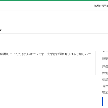
地元の掲示板
ル
ニッ
効活用していただきたいオヤジです。先ずはお問合せ頂けると嬉しいで
認証
評価
性別
登録
居住
職業