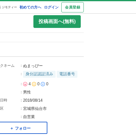
初めての方へ
ログイン
会員登録
 ジモティー
投稿画面へ(無料)
クネーム
：
ぬまっぴー
：
身分証認証済み
電話番号
：
4
0
0
：
男性
日時
：
2018/08/14
区
：
宮城県仙台市
：
自営業
＋ フォロー