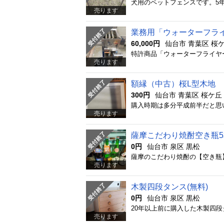
売ります
業務用「ウォーターフラ
60,000円
仙台市 青葉区 桜
売ります
額縁（中古）桜L型木地
300円
仙台市 青葉区 桜ケ丘
売ります
薩摩こだわり焼酎空き瓶
0円
仙台市 泉区 黒松
売ります
木製四段タンス(無料)
0円
仙台市 泉区 黒松
売ります