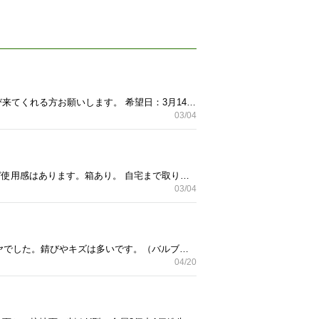
購入時期は多分平成前半だと思います。 【サイズ】約51センチ×42センチ ほぼ未使用 箱付き 自宅まで取りび来てくれる方お願いします。 希望日：3月14日（金） 上記以外でも可。希望日時リクエストください。
03/04
購入時期は多分平成前半だと思います。 【サイズ】約63センチ×48センチ（同商品合計2ケあり） 日焼けなど使用感はあります。箱あり。 自宅まで取りび来てくれる方お願いします。 希望日：3月14日（金） 上記以外でも可。希望日時リクエストください。
03/04
10年以上前に購入しました。10ギア。タイヤはサイクリング用で空気入れには特殊なバルブを使用するタイヤでした。錆びやキズは多いです。（バルブはあります、差し上げます）。ヘルメット（Mサイズ）も宜しければ差し上げます。
04/20