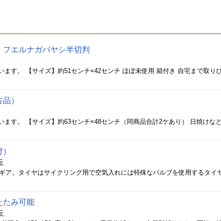
）フエルナガバヤシ半切判
古品）
付）
丘
たたみ可能
丘