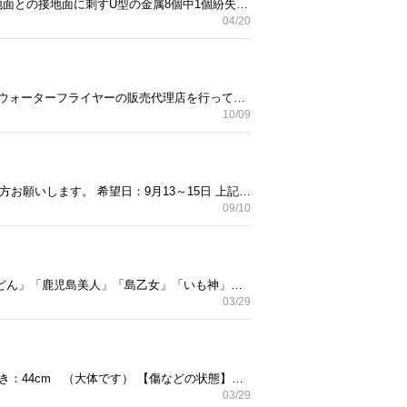
犬用のペットフェンスです。5年前購入。150☓150☓高さ91センチ。重量約10キロ、金属製折りたたみ可能。地面との接地面に刺すU型の金属8個中1個紛失、7個しかありません（ホームセンター等で類似品売っています）。ドア（ゲート）があるので使い勝手は良いです。 外で使用していたため雨ざらしで結構錆び有ります。気になる方は塗装を塗られたら良いかと思います。参考迄に現在もアマゾンで販売しているようですが、入荷未定商品となっていました。
04/20
特許商品「ウォーターフライヤー（ガス使用）」の中古品です。 2006年製で当時で定価32万円税別。私自身ウォーターフライヤーの販売代理店を行っていて「デモ機」として、スーパーマーケット等へ持ち込んで50回ほど使用しました。そのため、年数の割には大変キレイです。ウォーターフライヤーの特徴は油の中に水を入れて、商品を揚げながら水で濾過すると言う画期的なフライヤーです。更に、油のコスト削減、油煙減少や厨房環境やお客様の健康への配慮など一石三丁、四丁のような製品です。詳しくはメーカHPをご覧ください。https://ricohkiki.com/ 外寸W380☓D600☓H800 油槽W300☓D330 湯量12Ｌです。付属品は丸缶＆丸網（中）、油切り、角缶、手すくい鍋。今回新品の油切り棚を1個（1万円相当）もお付けします。 動作確認含めて取りに来られる方を優先希望します。※動作確認の際、当方プロパンボンベ無いためご持参ください。
10/09
購入時期は多分平成前半だと思います。 【サイズ】約44センチ×37センチ 箱付き 自宅まで取りび来てくれる方お願いします。 希望日：9月13～15日 上記以外でも可。希望日時リクエストください。
09/10
薩摩のこだわり焼酎の【空き瓶】にプラスチックケース付き。中身は入っていません。 画像の左から「兵六どん」「鹿児島美人」「島乙女」「いも神」そして「村尾」です。 もう1枚画像は4年前購入し、中身が入っていた時のキレイな瓶画像です。 飲食店か何かディスプレイ等で使用できないかと思い、出品しました。 お渡し期限：3月31日（月）まで
03/29
20年以上前に購入した木製四段タンスです。 【購入時価格】不明 【サイズ】高さ：70cm、横：88cm、奥行き：44cm （大体です） 【傷などの状態】とくに目立った傷はありません。 【アピールポイント】状態はいいのでまだまだ使えます！ ※同じ商品が合計3点あり、希望される方は3点お譲りします。重ねる事は可能(画像の様に) 【希望取引場所】自宅にて 【希望取引日時】3月31日まででお互いに都合が合う日時。 ※実際に商品を見て、気に入らなければ断って頂いても構いません。 家を解体しますので、来ていただき本商品以外でも気に入ったのあれば差し上げます。 よろしくおねがいします。
03/29