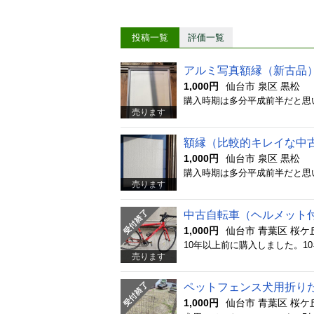
投稿一覧
評価一覧
アルミ写真額縁（新古品
1,000円
仙台市 泉区 黒松
売ります
額縁（比較的キレイな中
1,000円
仙台市 泉区 黒松
売ります
中古自転車（ヘルメット
1,000円
仙台市 青葉区 桜ケ
売ります
ペットフェンス犬用折り
1,000円
仙台市 青葉区 桜ケ